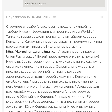
2 публикации
Опубликовано:
16 мая, 2017
·
Огромное спасибо Алексею за помощь с покупкой на
таобао. Ниже информация для новичков игры World of
Tanks, которые решили поиграть на китайском сервере
Kongzhong. Как купить премиум аккаунт, премиум танк или
расходники для игры в официальном магазине
https://kongzhong.world.tmall.com
/ , если у вас нет карты
Union Pay, а вашей Визой невозможно оплатить покупку?
Нужно выбрать товар и скинуть Алексею в личку ссылку на
страницу с описанием товара. Обязательно указать в
письме адрес электронной почты, на которую
зарегистрирован ваш игровой аккаунт на Конжонге (тот
емейл, который вы вводите при входе в игру, именно на
него будет начислен Конжонгом купленный Алексеем для
вас товар), и указать сервер (регион), на котором вы
играете (Южный или Северный), т.к., в отличии от РУ-
кластера, у китайцев достижения в игре, танки и игровое
золото, для Юга и Севера раздельны. И, если вы купите
танк для игры на Северном сервере, то авторизовавшись