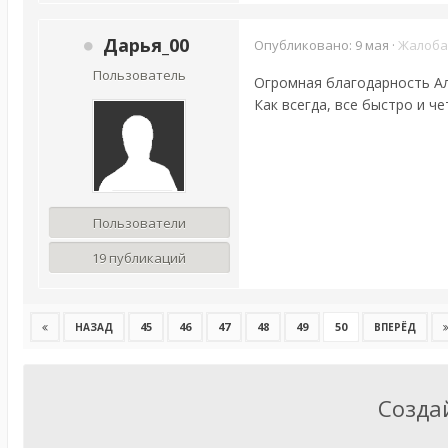
Дарья_00
Опубликовано:
9 мая
·
Жалоба
Пользователь
Огромная благодарность Ал
Как всегда, все быстро и чет
Пользователи
19 публикаций
45
46
47
48
49
50
НАЗАД
ВПЕРЁД
Созда