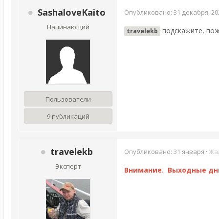
SashaloveKaito
Опубликовано:
31 декабря, 20
Начинающий
подскажите, пож
travelekb
Пользователи
9 публикаций
travelekb
Опубликовано:
31 января
·
Жа
Эксперт
Внимание. Выходные дни 