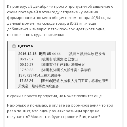
К примеру, с 9 декабря - я просто пропустил объявление о
сроке последней в этом году отправке - у меня на
формировании посылка общим весом товара 40,54 кг., на
данный момент на складе товара 85,33 кг., и еще
добавиться к январю: пяток посылок идет (хотя одна,
похоже, опять куда то исчезла:
Цитата
2016-12-15
周四
05:44:44
[杭州市]杭州集散 已发出
06:17:57
[杭州市]杭州集散 已发出
09:19:27
[湖州市]快件已到达 湖州长兴
17:50:33
[湖州市]湖州长兴派件员：晏幕明
13757237454正在为您派件
17:58:24
[湖州市]已签收,签收人是门卫室，感谢使用天
天快递，期待再次为您服务
и сроки я просто пропустил, но может появится еще...
Насколько я понимаю, в оплате за формирования что три
раза по 30 кг, что один раз 90 кг разницы вроде не
получается? Может, так будет проще и Вам, и мне?