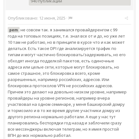
940 публикаций
Опубликовано:
12 июня, 2025
·
не совсем так. я занимался провайдеренгом с 99
pem
года на топовых позициях, т.е. знал все от и до, но уже лет
10 там не работаю, но в принципе в курсе что и как может
делаться. Есть такое DPI где анализируется трафик по
типам и могут частично блокировать/задерживать, но его
обходят иногда подделкой пакетов, есть одиночные
адреса или целые сети, которые могут блокировать, но
самое страшное, это блокировка всего, кроме
разрешенных, например российских, адресов. Или
блокировка протоколов VPN не российских адресов.
Причем это делают на довольно низком уровне, например
провайдеры на уровне регионов, например вчера
участвовал на одном семинаре, у меня башкирский домру
и тормозило и в то же время другие участники домру из
другого региона нормально работали. А еще у нас тут
планировались беспорядки год назад и заблочили сразу
все мессенджеры включая телеграм, но я имея простой
ВПН до мск нормально работал.