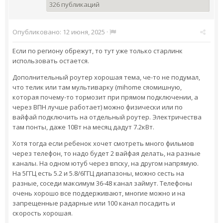
326 публикаций
Опубликовано:
12 июня, 2025
·
Если по региону обрежут, то тут уже только старлинк
использовать остается.
Дополнительный роутер хорошая тема, че-то не подумал,
что телик или там мультиварку (mihome сяомишную,
которая почему-то тормозит при прямом подключении, а
через ВПН лучше работает) можно физически или по
вайфай подключить на отдельный роутер. Электричества
там понты, даже 10Вт на месяц дадут 7.2кВт.
Хотя тогда если ребенок хочет смотреть много фильмов
через телефон, то надо будет 2 вайфая делать, на разные
каналы. На одном ютуб через впску, на другом напрямую.
На 5ГГЦ есть 5.2 и 5.8/6ГГЦ диапазоны, можно сесть на
разные, соседи максимум 36-48 канал займут. Телефоны
очень хорошо все поддерживают, многие можно и на
запрещенные радарные или 100 канал посадить и
скорость хорошая.