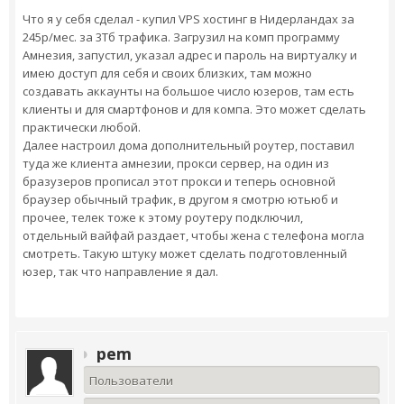
Что я у себя сделал - купил VPS хостинг в Нидерландах за
245р/мес. за 3Тб трафика. Загрузил на комп программу
Амнезия, запустил, указал адрес и пароль на виртуалку и
имею доступ для себя и своих близких, там можно
создавать аккаунты на большое число юзеров, там есть
клиенты и для смартфонов и для компа. Это может сделать
практически любой.
Далее настроил дома дополнительный роутер, поставил
туда же клиента амнезии, прокси сервер, на один из
бразузеров прописал этот прокси и теперь основной
браузер обычный трафик, в другом я смотрю ютьюб и
прочее, телек тоже к этому роутеру подключил,
отдельный вайфай раздает, чтобы жена с телефона могла
смотреть. Такую штуку может сделать подготовленный
юзер, так что направление я дал.
pem
Пользователи