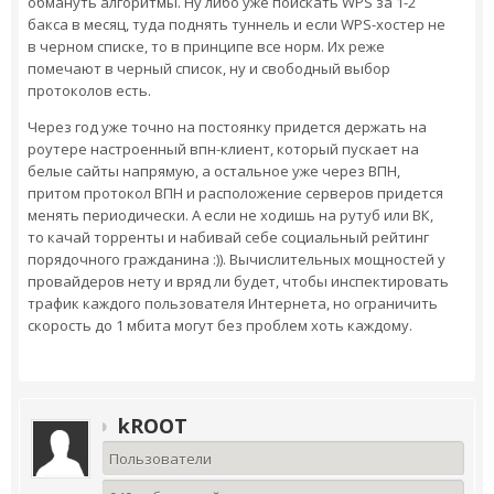
обмануть алгоритмы. Ну либо уже поискать WPS за 1-2
бакса в месяц, туда поднять туннель и если WPS-хостер не
в черном списке, то в принципе все норм. Их реже
помечают в черный список, ну и свободный выбор
протоколов есть.
Через год уже точно на постоянку придется держать на
роутере настроенный впн-клиент, который пускает на
белые сайты напрямую, а остальное уже через ВПН,
притом протокол ВПН и расположение серверов придется
менять периодически. А если не ходишь на рутуб или ВК,
то качай торренты и набивай себе социальный рейтинг
порядочного гражданина :)). Вычислительных мощностей у
провайдеров нету и вряд ли будет, чтобы инспектировать
трафик каждого пользователя Интернета, но ограничить
скорость до 1 мбита могут без проблем хоть каждому.
kROOT
Пользователи