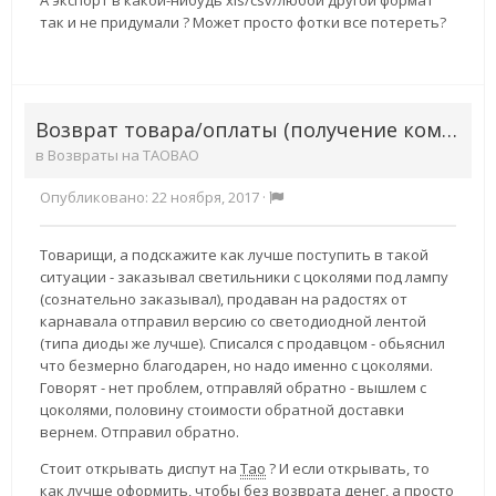
так и не придумали ? Может просто фотки все потереть?
Возврат товара/оплаты (получение компенсации) на TAOBAO
в
Возвраты на TAOBAO
Опубликовано:
22 ноября, 2017
·
Товарищи, а подскажите как лучше поступить в такой
ситуации - заказывал светильники с цоколями под лампу
(сознательно заказывал), продаван на радостях от
карнавала отправил версию со светодиодной лентой
(типа диоды же лучше). Списался с продавцом - обьяснил
что безмерно благодарен, но надо именно с цоколями.
Говорят - нет проблем, отправляй обратно - вышлем с
цоколями, половину стоимости обратной доставки
вернем. Отправил обратно.
Стоит открывать диспут на
Тао
? И если открывать, то
как лучше оформить, чтобы без возврата денег, а просто