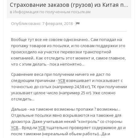
Страхование заказов (грузов) из Китая предусмотрена?
в
Информация по полученным посылкам
Опубликовано:
7 февраля, 2018
·
Вообще тут все не совсем однозначно.. Сам попадал на
пропажу товаров из посылки, и по словам поддержки это
происходило на участке перевозки транспортной
компанией.. Как отследить этот момент и, самое главное,
что с этим делать - пока непонятно...
Сравнение веса при получении ничего не даст по
следующим причинам -
YCB
взвешивает и показывает с
точностью до сотых (например 24,58 кг), ТК при получении
указывает целое число (например 25 кг). Уже сложно
отследить...
Дальше - на таможне возможны пропажи ? возможны...
Отдельные посылки явно вскрываются на таможне для
досмотра. Даже учитывая некий "контроль" со стороны
YCB
... Вряд-ли
YCB
тщательно проверяет содержимое до и
после таможни (нереальный обьем работы)...Да и