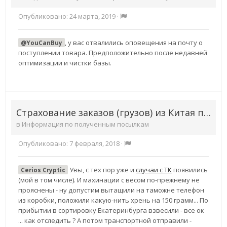
Опубликовано:
24 марта, 2019
·
, у вас отвалились оповещения на почту о
@YouCanBuy
поступлении товара. Предположительно после недавней
оптимизации и чистки базы.
Страхование заказов (грузов) из Китая предусмотрена?
в
Информация по полученным посылкам
Опубликовано:
7 февраля, 2018
·
Увы, с тех пор уже и
случаи с ТК
появились
Cerios Cryptic
(мой в том числе). И махинации с весом по-прежнему не
прояснены - ну допустим вытащили на таможне телефон
из коробки, положили какую-нить хрень на 150 грамм... По
прибытии в сортировку Екатеринбурга взвесили - все ок
... как отследить ? А потом транспортной отправили -