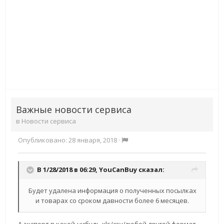
Важные новости сервиса
в
Новости сервиса
Опубликовано:
28 января, 2018
·
В 1/28/2018 в 06:29,
YouCanBuy
сказал:
Будет удалена информация о полученных посылках
и товарах со сроком давности более 6 месяцев.
А экспорт в какой-нибудь xls/csv/любой другой формат