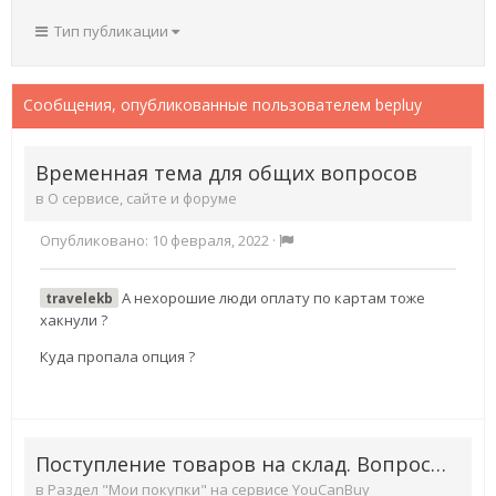
Тип публикации
Сообщения, опубликованные пользователем bepluy
Временная тема для общих вопросов
в
О сервисе, сайте и форуме
Опубликовано:
10 февраля, 2022
·
А нехорошие люди оплату по картам тоже
travelekb
хакнули ?
Куда пропала опция ?
Поступление товаров на склад. Вопросы, комментарии
в
Раздел "Мои покупки" на сервисе YouCanBuy