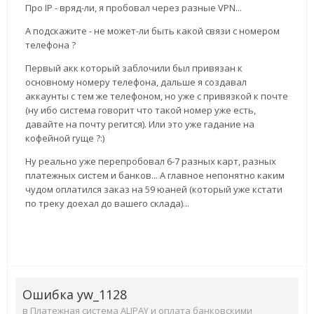
Про IP - вряд-ли, я пробовал через разные VPN...
А подскажите - не может-ли быть какой связи с номером
телефона ?
Первый акк который заблочили был привязан к
основному номеру телефона, дальше я создавал
аккаунты с тем же телефоном, но уже с привязкой к почте
(ну ибо система говорит что такой номер уже есть,
давайте на почту регится). Или это уже гадание на
кофейной гуще ?:)
Ну реально уже перепробовал 6-7 разных карт, разных
платежных систем и банков... А главное непонятно каким
чудом оплатился заказ на 59 юаней (который уже кстати
по треку доехал до вашего склада)...
Ошибка yw_1128
в
Платежная система ALIPAY и оплата банковскими