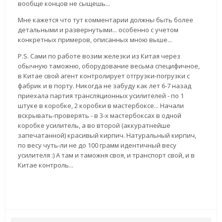
вообще концов не сыщешь...
Мне кажется что тут комментарии должны быть более
детальными и развернутыми... особенно с учетом
конкретных примеров, описанных мною выше...
P.S. Сами по работе возим железки из Китая через
обычную таможню, оборудование весьма специфичное,
в Китае свой агент контролирует отгрузки-погрузки с
фабрик и в порту. Никогда не забуду как лет 6-7 назад
приехала партия трансляционных усилителей - по 1
штуке в коробке, 2 коробки в мастербоксе... Начали
вскрывать-проверять - в 3-х мастербоксах в одной
коробке усилитель, а во второй (аккуратнейше
запечатанной) красивый кирпич. Натуральный кирпич,
по весу чуть-ли не до 100 грамм идентичный весу
усилителя :) А там и таможня своя, и транспорт свой, и в
Китае контроль...