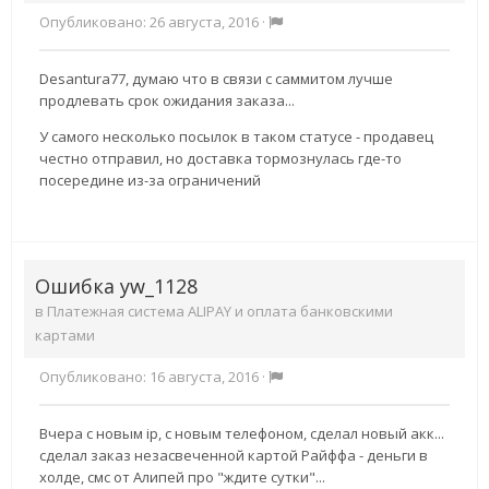
Опубликовано:
26 августа, 2016
·
Desantura77, думаю что в связи с саммитом лучше
продлевать срок ожидания заказа...
У самого несколько посылок в таком статусе - продавец
честно отправил, но доставка тормознулась где-то
посередине из-за ограничений
Ошибка yw_1128
в
Платежная система ALIPAY и оплата банковскими
картами
Опубликовано:
16 августа, 2016
·
Вчера с новым ip, с новым телефоном, сделал новый акк...
сделал заказ незасвеченной картой Райффа - деньги в
холде, смс от Алипей про "ждите сутки"...