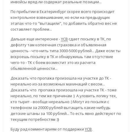
инвойсы вряд-ли содержат реальные позиции...
По прибытии в Екатеринбург скорее всего происходит
контрольное взвешивание, но если на предыдущих
этапах что-то "вытащили", то добавить обратно вес не
составляет проблем...
Дальше еще интереснее -
YCB
сдает посылку в ТК, по
дефолту там копеечная страховка и объявленная
ценность - что-нить типа 3000-5000 рублей... Даже если ты
вскроешь посылку в ТК и обнаружишь там отсутствие
чего-то - ТК с боем возместит это из расчета
обьявленной ценности...
Доказать что пропажа произошла на участке до ТК -
нереально из-за возможных махинаций с весом...
Доказать что пропажа произошла на участке ТК - тоже
нереально, по тем же причинам :) А уловить логику тех,
кто тырит - вообще нереально :) Могут из посылки с
телефоном за 20000 рублей вытащить какие-нибудь
детские штаны за 100 рублей... То есть явно действуют по
текущим потребностям :))
Буду рад комментариям от поддержки
YCB
.