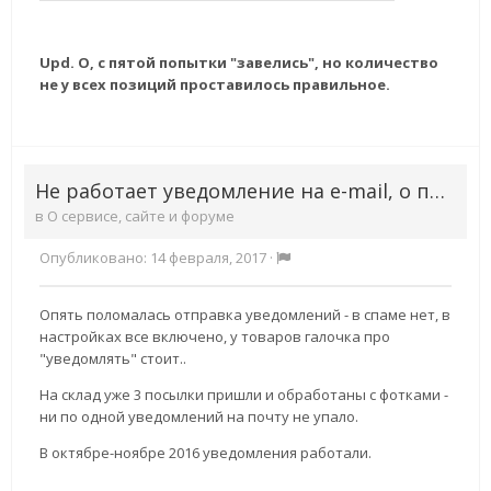
Upd. О, с пятой попытки "завелись", но количество
не у всех позиций проставилось правильное.
Не работает уведомление на e-mail, о получении товара на склад.
в
О сервисе, сайте и форуме
Опубликовано:
14 февраля, 2017
·
Опять поломалась отправка уведомлений - в спаме нет, в
настройках все включено, у товаров галочка про
"уведомлять" стоит..
На склад уже 3 посылки пришли и обработаны с фотками -
ни по одной уведомлений на почту не упало.
В октябре-ноябре 2016 уведомления работали.