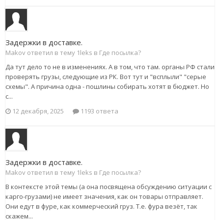
Задержки в доставке.
Makov ответил в тему 1leks в
Где посылка?
Да тут дело то не в изменениях. А в том, что там. органы РФ стали
проверять грузы, следующие из РК. Вот тут и "всплыли" "серые
схемы". А причина одна - пошлины собирать хотят в бюджет. Но
с...
12 декабря, 2025
1193 ответа
Задержки в доставке.
Makov ответил в тему 1leks в
Где посылка?
В контексте этой темы (а она посвящена обсуждению ситуации с
карго-грузами) не имеет значения, как он товары отправляет.
Они едут в фуре, как коммерческий груз. Т.е. фура везёт, так
скажем...