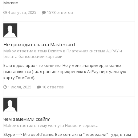
Москве.
4 августа, 2025
1578 ответов
Не проходит оплата Mastercard
Makov ответил в тему Dzmitry в
Платежная система ALIPAY и
оплата банковскими картами
Если в долларах - то конечно. Но у меня, например, в юанях
выставляется (т.к. я раньше прикреплял к AliPay виртуальную
карту TourCard).
1 июля, 2025
10 ответов
чем заменили скайп?
Makov ответил в тему wernyi в
Новости сервиса
Skype ---> MicrosoftTeams. Все контакты "переехали" туда, в том