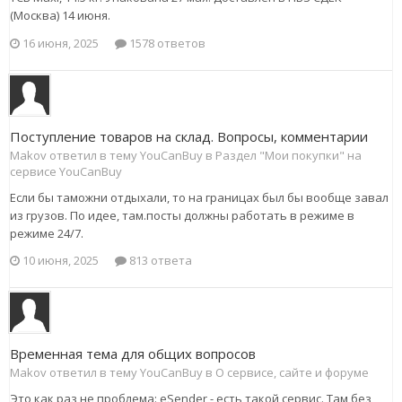
(Москва) 14 июня.
16 июня, 2025
1578 ответов
Поступление товаров на склад. Вопросы, комментарии
Makov ответил в тему YouCanBuy в
Раздел "Мои покупки" на
сервисе YouCanBuy
Если бы таможни отдыхали, то на границах был бы вообще завал
из грузов. По идее, там.посты должны работать в режиме в
режиме 24/7.
10 июня, 2025
813 ответа
Временная тема для общих вопросов
Makov ответил в тему YouCanBuy в
О сервисе, сайте и форуме
Это как раз не проблема: eSender - есть такой сервис. Там без