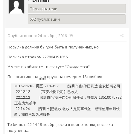
Пользователи
652 публикации
Опубликовано:
24 ноября, 2016
·
Посылка должна бы уже быть в полученных, но...
Посылка с треком 227864391856
У меня в кабинете - в статусе "Ожидается"
По логистике на
тао
вручена вечером 18 ноября:
2016-11-18
周五
21:49:17
[深圳市]快件已到达 宝安松岗公司
22:12:12
【宝安松岗公司】已收入
22:12:12
[深圳市]宝安松岗公司派件员：钟贵发 13510075782
正在为您派件
22:14:24
[深圳市]已签收,签收人是同事代签，感谢使用申通快
递，期待再次为您服务
То бишь в 22:14 18 ноября, если я верно понял, посылка
получена...