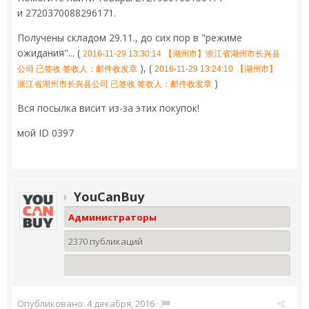
и 2720370088296171.
Получены складом 29.11., до сих пор в "режиме
ожидания"... (
2016-11-29 13:30:14
【湖州市】浙江省湖州市长兴县
), (
公司 已签收 签收人：邮件收发章
2016-11-29 13:24:10
【湖州市】
)
浙江省湖州市长兴县公司 已签收 签收人：邮件收发章
Вся посылка висит из-за этих покупок!
мой ID 0397
YouCanBuy
Администраторы
2370 публикаций
Опубликовано:
4 декабря, 2016
·