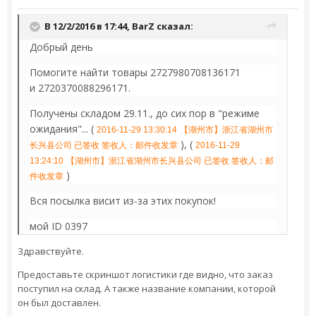
В 12/2/2016 в 17:44,
BarZ
сказал:
Добрый день
Помогите найти товары 2727980708136171
и 2720370088296171.
Получены складом 29.11., до сих пор в "режиме
ожидания"... (
2016-11-29 13:30:14
【湖州市】浙江省湖州市
), (
长兴县公司 已签收 签收人：邮件收发章
2016-11-29
13:24:10
【湖州市】浙江省湖州市长兴县公司 已签收 签收人：邮
)
件收发章
Вся посылка висит из-за этих покупок!
мой ID 0397
Здравствуйте.
Предоставьте скриншот логистики где видно, что заказ
поступил на склад. А также название компании, которой
он был доставлен.