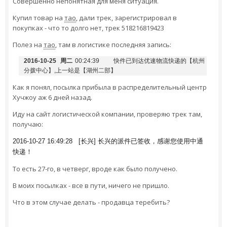
Совершенно непонятная для меня ситуация.
Купил товар на
тао
, дали трек, зарегистрировал в
покупках - что то долго нет, трек 518216819423
Полез на
тао
, там в логистике последняя запись:
2016-10-25
周二
00:24:39
快件已到达优速物流快递的【杭州
分拨中心】,上一站是【湖州二部】
Как я понял, посылка прибыла в распределительный центр
Хучжоу аж 6 дней назад.
Иду на сайт логистической компании, проверяю трек там,
получаю:
2016-10-27 16:49:28 [长兴] 长兴的派件已签收，感谢您使用中通
快递！
То есть 27-го, в четверг, вроде как было получено.
В моих посылках - все в пути, ничего не пришло.
Что в этом случае делать - продавца теребить?