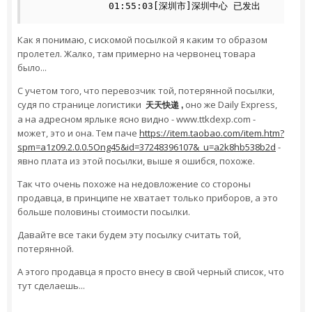
              01:55:03[深圳市]深圳中心 已发出
Как я понимаю, с искомой посылкой я каким то образом
пролетел. Жалко, там примерно на червонец товара
было...
С учетом того, что перевозчик той, потерянной посылки,
судя по странице логистики
оно же Daily Express,
天天快递
,
а на адресном ярлыке ясно видно - www.ttkdexp.com -
может, это и она. Тем паче
https://item.taobao.com/item.htm?
spm=a1z09.2.0.0.5Ong45&id=37248396107&_u=a2k8hb538b2d
-
явно плата из этой посылки, выше я ошибся, похоже.
Так что очень похоже на недовложение со стороны
продавца, в принципе не хватает только приборов, а это
больше половины стоимости посылки.
Давайте все таки будем эту посылку считать той,
потерянной.
А этого продавца я просто внесу в свой черный список, что
тут сделаешь...