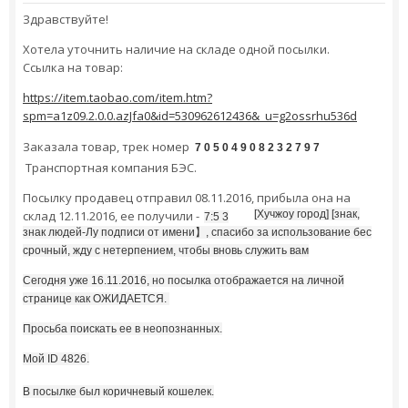
Здравствуйте!
Хотела уточнить наличие на складе одной посылки.
Ссылка на товар:
https://item.taobao.com/item.htm?
spm=a1z09.2.0.0.azJfa0&id=530962612436&_u=g2ossrhu536d
Заказала товар, трек номер
7 0 5 0 4 9 0 8 2 3 2 7 9 7
Транспортная компания БЭС.
Посылку продавец отправил 08.11.2016, прибыла она на
склад 12.11.2016, ее получили -
[Хучжоу город] [знак,
7:5 3
знак людей-Лу подписи от имени】, спасибо за использование бес
срочный, жду с нетерпением, чтобы вновь служить вам
Сегодня уже 16.11.2016, но посылка отображается на личной
странице как ОЖИДАЕТСЯ.
Просьба поискать ее в неопознанных.
Мой ID 4826.
В посылке был коричневый кошелек.