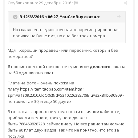
Опубликовано:
29 декабря, 2016
·
В 12/28/2016 в 06:27,
YouCanBuy
сказал:
На складе есть единственная незарегистрированная
посылка на Ваше имя, но она без трек-номера
Мдя... Хороший продавец - или первозчик, который без
номера вез?
Я просмотрел свой список - нет у меня
отдельного
заказа
на 50 одинаковых плат.
Плата на фото - очень похожа на
плату
https://item.taobao.com/item.htm?
spm=a1z09.2.0.0.0lqQ0c&id=531022638270&_u=s2k8hb530909
-
но таких там 30, и еще 50 других.
Этот заказ я просто не успел внести в личном кабинете,
приболел я немного, трек у него должен
быть 768469828728, сейчас внесу. Но все равно там должно
быть 80 плат двух видов. Так что не понятно, что это за
посылка.