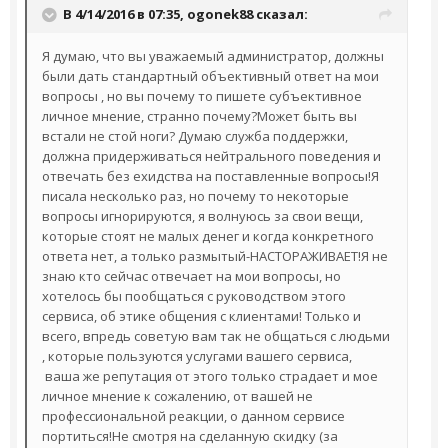
В 4/14/2016 в 07:35,
ogonek88
сказал:
Я думаю, что вы уважаемый администратор, должны
были дать стандартный объективный ответ на мои
вопросы , но вы почему то пишете субъективное
личное мнение, странно почему?Может быть вы
встали не стой ноги? Думаю служба поддержки,
должна придерживаться нейтрального поведения и
отвечать без ехидства на поставленные вопросы!Я
писала несколько раз, но почему то некоторые
вопросы игнорируются, я волнуюсь за свои вещи,
которые стоят не малых денег и когда конкретного
ответа нет, а только размытый-НАСТОРАЖИВАЕТ!Я не
знаю кто сейчас отвечает на мои вопросы, но
хотелось бы пообщаться с руководством этого
сервиса, об этике общения с клиентами! Только и
всего, впредь советую вам так не общаться с людьми
, которые пользуются услугами вашего сервиса,
ваша же репутация от этого только страдает и мое
личное мнение к сожалению, от вашей не
профессиональной реакции, о данном сервисе
портиться!Не смотря на сделанную скидку (за