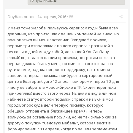
16 публикаций
Опубликовано:
14 апреля, 2016
·
У меня тоже жалоба, пользуюсь сервисом год и была всем
довольна, что произошло с вашей компанией не знаю, но
волноваться вы меня заставили!Ожидаю 5 посылок,
первые три отправляла с вашего сервиса с разницей в
несколько дней между собой, доставкой YouCanBauy
max.40 кг ,согласно вашим правилам, по срокам посылка
первая должна быть у меня, но вместо этого вторая на
пути ко мне, задала вопрос в поддержку, на что меня
заверили, первая посылка прибудет в сортировочный
центр в Екатеринбурге 12 апреля вечером и через 1-2 дня
я могу ее забрать в Новосибирске в ТК (скрин переписки
прикрепляю) вместо этого через 1-2 дня я вижу в личном
кабинете статус второй посылки с треком из ЕКН в мой
город!Вопрос куда дели первую посылку, которую
обещали отправить в ближайшее время? Теперь
волнуюсь за остальные посылки, но не так сильно как за
дорогую покупку- "Садовую мебель", которая весит в
формировании с 11 апреля, когда по вашим регламентам