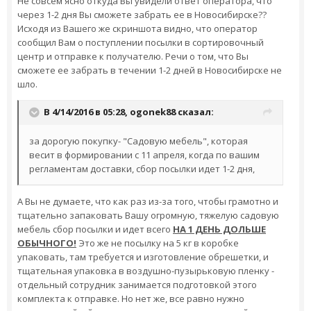
Не совсем ясно откуда Вы увидели ответ оператора, что
через 1-2 дня Вы сможете забрать ее в Новосибирске??
Исходя из Вашего же скриншота видно, что оператор
сообщил Вам о поступлении посылки в сортировочный
центр и отправке к получателю. Речи о том, что Вы
сможете ее забрать в течении 1-2 дней в Новосибирске не
шло.
В 4/14/2016 в 05:28,
ogonek88
сказал:
за дорогую покупку- "Садовую мебель", которая
весит в формировании с 11 апреля, когда по вашим
регламентам доставки, сбор посылки идет 1-2 дня,
А Вы не думаете, что как раз из-за того, чтобы грамотно и
тщательно запаковать Вашу огромную, тяжелую садовую
мебель сбор посылки и идет всего
НА 1 ДЕНЬ ДОЛЬШЕ
ОБЫЧНОГО!
Это же не посылку на 5 кг в коробке
упаковать, там требуется и изготовление обрешетки, и
тщательная упаковка в воздушно-пузырьковую пленку -
отдельный сотрудник занимается подготовкой этого
комплекта к отправке. Но нет же, все равно нужно