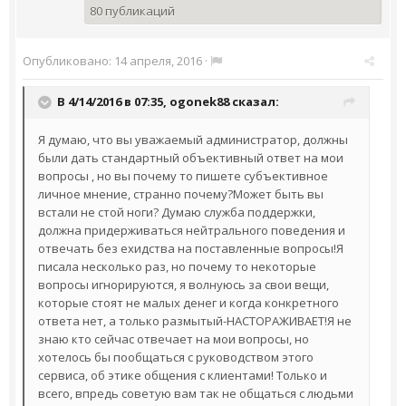
80 публикаций
Опубликовано:
14 апреля, 2016
·
В 4/14/2016 в 07:35,
ogonek88
сказал:
Я думаю, что вы уважаемый администратор, должны
были дать стандартный объективный ответ на мои
вопросы , но вы почему то пишете субъективное
личное мнение, странно почему?Может быть вы
встали не стой ноги? Думаю служба поддержки,
должна придерживаться нейтрального поведения и
отвечать без ехидства на поставленные вопросы!Я
писала несколько раз, но почему то некоторые
вопросы игнорируются, я волнуюсь за свои вещи,
которые стоят не малых денег и когда конкретного
ответа нет, а только размытый-НАСТОРАЖИВАЕТ!Я не
знаю кто сейчас отвечает на мои вопросы, но
хотелось бы пообщаться с руководством этого
сервиса, об этике общения с клиентами! Только и
всего, впредь советую вам так не общаться с людьми