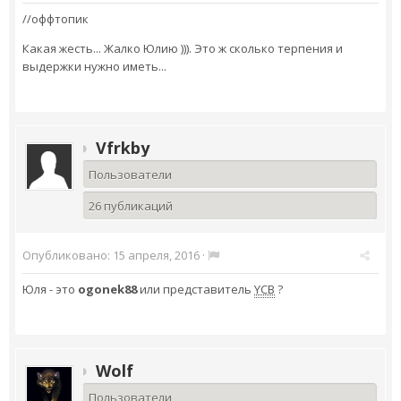
//оффтопик
Какая жесть... Жалко Юлию ))). Это ж сколько терпения и
выдержки нужно иметь...
Vfrkby
Пользователи
26 публикаций
Опубликовано:
15 апреля, 2016
·
Юля - это
ogonek88
или представитель
YCB
?
Wolf
Пользователи