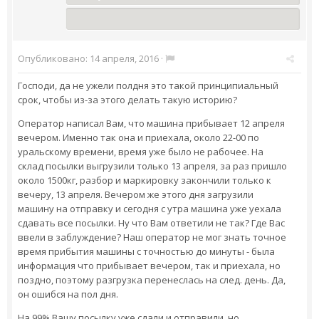
Опубликовано:
14 апреля, 2016
·
Господи, да не ужели полдня это такой принципиальный
срок, чтобы из-за этого делать такую историю?
Оператор написал Вам, что машина прибывает 12 апреля
вечером. Именно так она и приехала, около 22-00 по
уральскому времени, время уже было не рабочее. На
склад посылки выгрузили только 13 апреля, за раз пришло
около 1500кг, разбор и маркировку закончили только к
вечеру, 13 апреля. Вечером же этого дня загрузили
машину на отправку и сегодня с утра машина уже уехала
сдавать все посылки. Ну что Вам ответили не так? Где Вас
ввели в заблуждение? Наш оператор не мог знать точное
время прибытия машины с точностью до минуты - была
информация что прибывает вечером, так и приехала, но
поздно, поэтому разгрузка перенеслась на след. день. Да,
он ошибся на пол дня.
На 99% Вашу посылку уже сдали и отправили, но