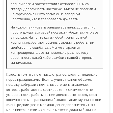
полном весе и соответствии с отправленным со
склада. Доплачивать Вас также ничего не просили и
на сортировке никто посылку не завернул.
Собственно, что и требовалось доказать.
Не нужно паниковать раньше времени, достаточно
просто дождаться своей посылки и убедиться что все
в порядке. На почте (да и любой транспортной
компании) работают обычные люди, не роботы, им
свойственно ошибаться. Мы же стараемся
контролировать все на несколько раз, поэтому
вероятность какой-либо ошибки с нашей стороны -
минимальна.
Каюсь, в том что не отписался ранее, сложная неделька
перед праздниками... Все получил в полном объеме,
посылку забирали с почты вместо меня знакомые,
которые работают на сортировке т.к физически я не
успеваю после работы до нее доехать.. по поводу веса
конечно как мне рассказали бывают такие случаи, но они
очень редкие (раз в мес-два), денег дополнительных с
меня никто не взял... конечно может и должны были, но