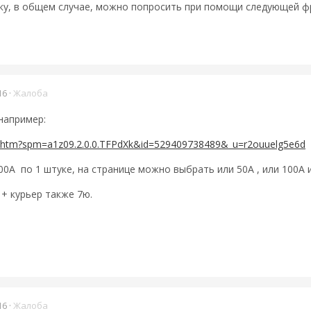
вку, в общем случае, можно попросить при помощи следующей ф
16
·
Жалоба
например:
em.htm?spm=a1z09.2.0.0.TFPdXk&id=529409738489&_u=r2ouuelg5e6d
00А по 1 штуке, на странице можно выбрать или 50А , или 100А и
+ курьер также 7ю.
16
·
Жалоба