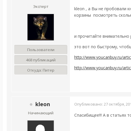
Эксперт
kleon , а Вы не пробовали 
корзины посмотреть сколько
и прочитайте внимательно р
это вот по быстрому, чтобы
Пользователи
http://www.youcanbuy.ru/arti
468 публикаций
http://www.youcanbuy.ru/arti
Откуда:
Питер
kleon
Опубликовано:
27 октября, 20
Начинающий
Спасибищее!!! А в статьях 