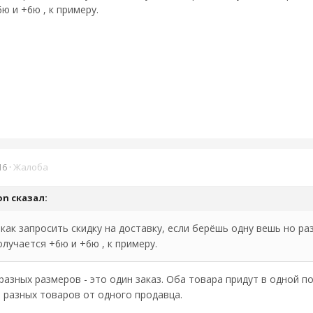
ю и +6ю , к примеру.
16
·
Жалоба
on
сказал:
ак запросить скидку на доставку, если берёшь одну вешь но раз
лучается +6ю и +6ю , к примеру.
разных размеров - это один заказ. Оба товара придут в одной п
 разных товаров от одного продавца.