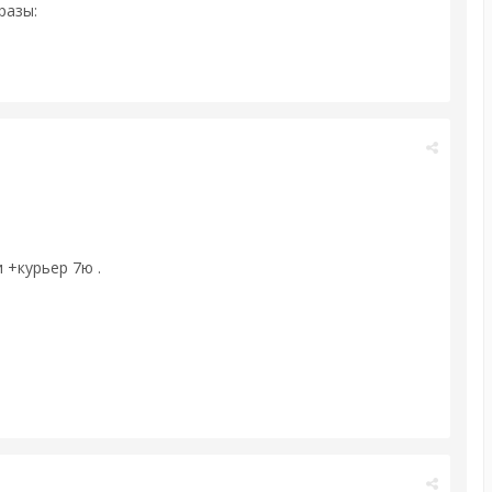
разы:
 +курьер 7ю .