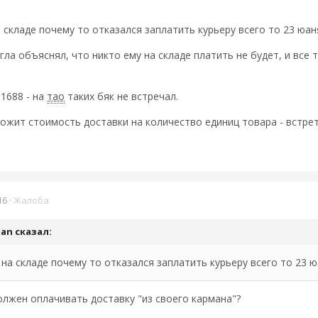
складе почему то отказался заплатить курьеру всего то 23 юаня
ла объяснял, что никто ему на складе платить не будет, и все т
1688 - на
тао
таких бяк не встречал.
ожит стоимость доставки на количество единиц товара - встрет
16
·
Жалоба
man
сказал:
а складе почему то отказался заплатить курьеру всего то 23 юа
должен оплачивать доставку "из своего кармана"?