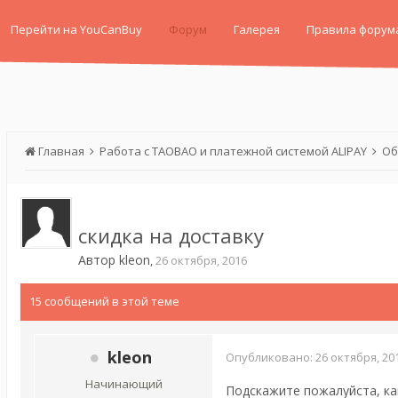
Перейти на YouCanBuy
Форум
Галерея
Правила форум
Главная
Работа с TAOBAO и платежной системой ALIPAY
Об
скидка на доставку
Автор
kleon
,
26 октября, 2016
15 сообщений в этой теме
kleon
Опубликовано:
26 октября, 20
Начинающий
Подскажите пожалуйста, как