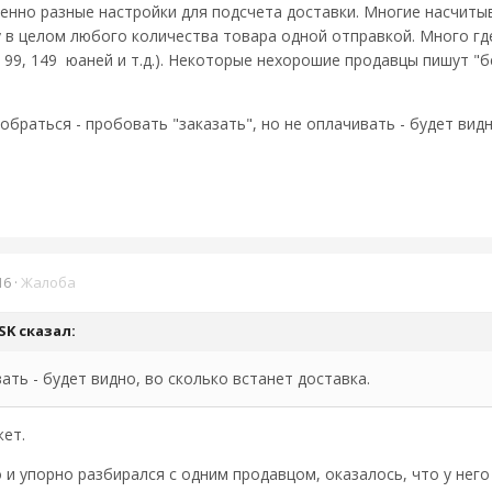
енно разные настройки для подсчета доставки. Многие насчиты
у в целом любого количества товара одной отправкой. Много где
99, 149 юаней и т.д.). Некоторые нехорошие продавцы пишут "бе
обраться - пробовать "заказать", но не оплачивать - будет видн
16
·
Жалоба
SK
сказал:
вать - будет видно, во сколько встанет доставка.
жет.
 и упорно разбирался с одним продавцом, оказалось, что у него 