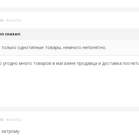
16
·
Жалоба
on
сказал:
ях только однотипные товары, немного непонятно.
 угодно много товаров в магазине продавца и доставка посчита
16
·
Жалоба
 хитрому.