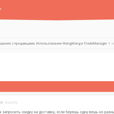
а
щение с продавцами. Использование WangWang и TradeManager
с
16
·
Жалоба
 запросить скидку на доставку, если берёшь одну вешь но разны