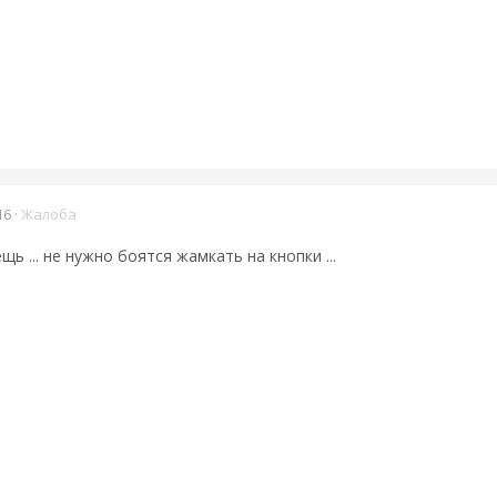
16
·
Жалоба
щь ... не нужно боятся жамкать на кнопки ...