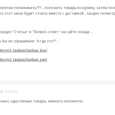
кнопочки понажимать??? .. положить товары в корзину, затем по
 этот заказ будет стоить вместе с доставкой , заодно посмотре
аздел "Статьи" и "Вопрос-ответ" на сайте склада ...
 Вы не спрашивали "А где это?" :
cles/ycn_taobao/taobao_buy/
cles/ycn_taobao/taobao_pay/
16
·
Жалоба
только однотипные товары, немного непонятно.