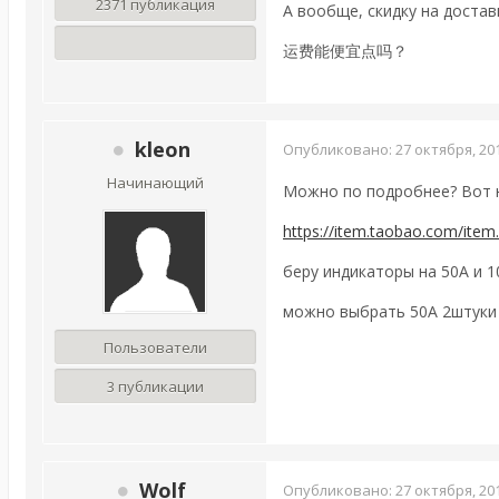
2371 публикация
А вообще, скидку на доста
运费能便宜点吗？
kleon
Опубликовано:
27 октября, 20
Начинающий
Можно по подробнее? Вот 
https://item.taobao.com/it
беру индикаторы на 50А и 1
можно выбрать 50А 2штуки 
Пользователи
3 публикации
Wolf
Опубликовано:
27 октября, 20