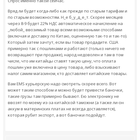
Спрос именно такой сейчас.
Вряд ли будет когда-либо как прежде по старым тарифам и
по старым возможностям. Н_е б_у_д_е_т. Скорее месяцев
через 8-9 будет 22% НДС автоматическое начисление на
_любой_ ввозимый товар всеми возможными способами
(включая и доставку по Китаю, оцененную так-то и так-то).
Который затем зачтут, если вы товар продадите. США
примерно так с пошлинами и работают (только ничего не
возвращают при продаже), народ недоволен и там в том
числе, что им китайцы ставят такую цену, что оплата
пошлин уже включена в цену товара, либо взыскивают
налог самим магазином, кто доставляет китайские товары.
Вам EMS курьерскую надо смотреть скорее всего. Вот
может таким способом и можно будет привести баночки,
такие грузы там примерно бывают. Ею электронику не
ввозят по-моему из-за китайской таможни (а также ли-он
аккум в материнских платах не всегда доставляется),
которая рубит экспорт, а вот баночки подойдут.