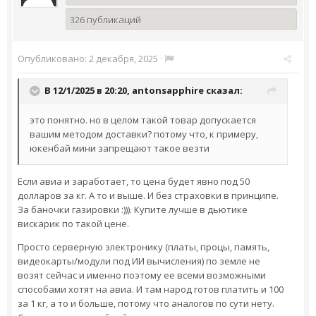
326 публикаций
Опубликовано:
2 декабря, 2025
·
В 12/1/2025 в 20:20,
antonsapphire
сказал:
это понятно. но в целом такой товар допускается
вашим методом доставки? потому что, к примеру,
юкенбай мини запрещают такое везти
Если авиа и заработает, то цена будет явно под 50
долларов за кг. А то и выше. И без страховки в принципе.
За баночки газировки :))). Купите лучше в дьютике
вискарик по такой цене.
Просто серверную электронику (платы, процы, память,
видеокарты/модули под ИИ вычисления) по земле не
возят сейчас и именно поэтому ее всеми возможными
способами хотят на авиа. И там народ готов платить и 100
за 1 кг, а то и больше, потому что аналогов по сути нету.