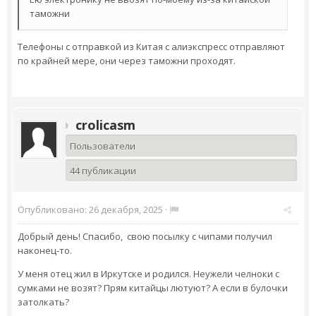
таможни
Телефоны с отправкой из Китая с алиэкспресс отправляют
по крайней мере, они через таможни проходят.
crolicasm
Пользователи
44 публикации
Опубликовано:
26 декабря, 2025
·
Добрый день! Спасибо, свою посылку с чипами получил
наконец-то.
У меня отец жил в Иркутске и родился. Неужели челноки с
сумками не возят? Прям китайцы лютуют? А если в булочки
затолкать?