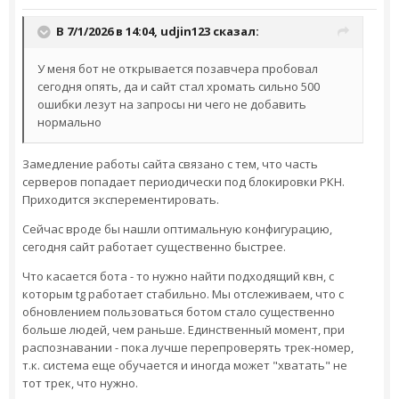
В 7/1/2026 в 14:04,
udjin123
сказал:
У меня бот не открывается позавчера пробовал
сегодня опять, да и сайт стал хромать сильно 500
ошибки лезут на запросы ни чего не добавить
нормально
Замедление работы сайта связано с тем, что часть
серверов попадает периодически под блокировки РКН.
Приходится эксперементировать.
Сейчас вроде бы нашли оптимальную конфигурацию,
сегодня сайт работает существенно быстрее.
Что касается бота - то нужно найти подходящий квн, с
которым tg работает стабильно. Мы отслеживаем, что с
обновлением пользоваться ботом стало существенно
больше людей, чем раньше. Единственный момент, при
распознавании - пока лучше перепроверять трек-номер,
т.к. система еще обучается и иногда может "хватать" не
тот трек, что нужно.