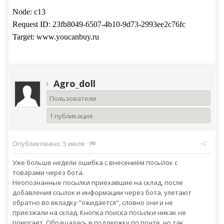
Node:
c13
Request ID:
23fb8049-6507-4b10-9d73-2993ee2c76fc
Target:
www.youcanbuy.ru
Agro_doll
Пользователи
1 публикация
Опубликовано:
5 июля
·
Уже больше недели ошибка с внесением посылок с
товарами через бота.
Неопознанные посылки приехавшие на склад, после
добавления ссылок и информации через бота, улетают
обратно во вкладку "ожидается", словно они и не
приезжали на склад. Кнопка поиска посылки никак не
помогает. Обращалась в поддержку по почте, но так