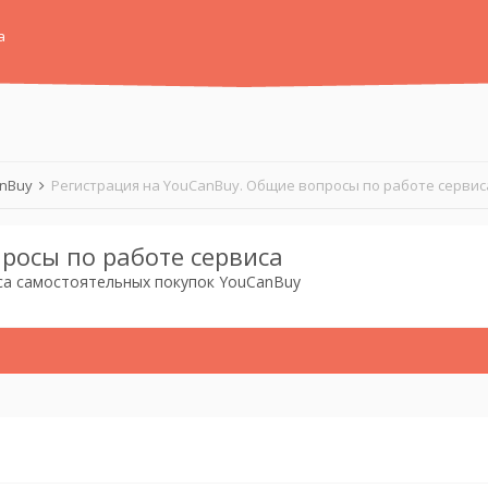
а
anBuy
Регистрация на YouCanBuy. Общие вопросы по работе сервис
росы по работе сервиса
са самостоятельных покупок YouCanBuy