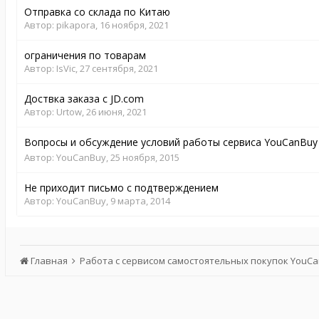
Отправка со склада по Китаю
Автор:
pikapora
,
16 ноября, 2021
ограничения по товарам
Автор:
IsVic
,
27 сентября, 2021
Доствка заказа с JD.com
Автор:
Urtow
,
26 июня, 2021
Вопросы и обсуждение условий работы сервиса YouCanBu
Автор:
YouCanBuy
,
25 ноября, 2015
Не приходит письмо с подтверждением
Автор:
YouCanBuy
,
9 марта, 2014
Главная
Работа с сервисом самостоятельных покупок YouC