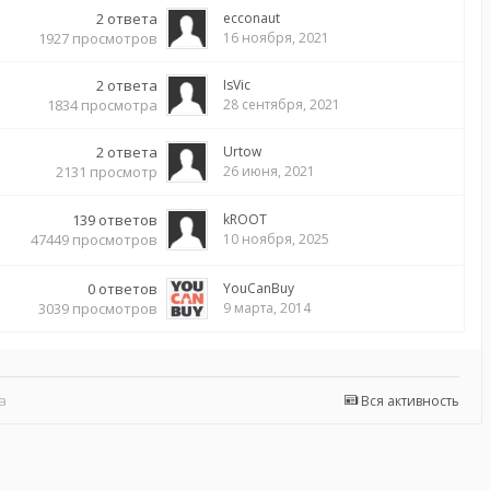
2
ответа
ecconaut
1927
просмотров
16 ноября, 2021
2
ответа
IsVic
1834
просмотра
28 сентября, 2021
2
ответа
Urtow
2131
просмотр
26 июня, 2021
139
ответов
kROOT
47449
просмотров
10 ноября, 2025
0
ответов
YouCanBuy
3039
просмотров
9 марта, 2014
а
Вся активность