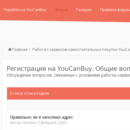
Перейти на YouCanBuy
Форум
Галерея
Правила форум
Главная
Работа с сервисом самостоятельных покупок YouC
Регистрация на YouCanBuy. Общие воп
Обсуждение вопросов, связанных с условиями работы серви
6 тем в этом разделе
Правильно ли я заполнил адрес
Автор:
mysteo
,
5 февраля, 2024