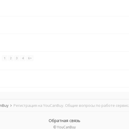
y
1
2
3
4
6
anBuy
Регистрация на YouCanBuy. Общие вопросы по работе сервис
Обратная связь
© YouCanBuy