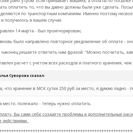
кве рано утром. Если прибывает машина, а оплаты по посылке н
ать оплатить то, что вы давно должны были уже сделать. Посыл
деляются по транспортным компаниям. Именно поэтому несвоев
 и получилось в вашем случае.
равлен 14 марта - был проигнорирован;
 вновь было направлено повторное уведомление об оплате - он
г наконец решаете ответить нам фразой: "Можно посчитать, завт
тавлен расчет с учетом всех расходов и платного хранения, чем 
алья Суворова
сказал:
, что хранение в МСК сутки 250 руб за место, я думаю ладно - 
за место. полежало - теперь нужно оплатить.
плату, Вы сами себе создаете проблемы и дополнительные расх
е действиями.
********************************************************