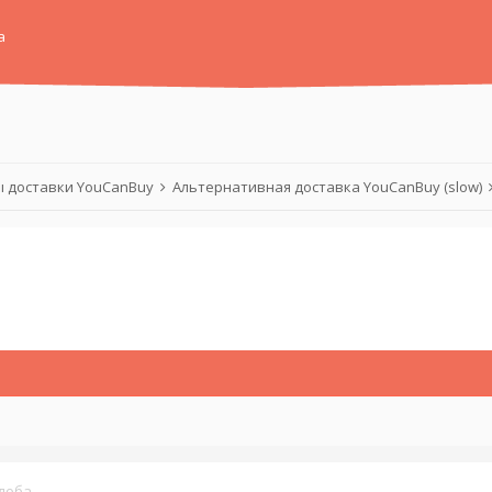
а
 доставки YouCanBuy
Альтернативная доставка YouCanBuy (slow)
лоба