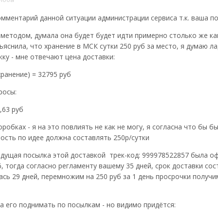
омментарий данной ситуации администрации сервиса т.к. ваша п
методом, думала она будет будет идти примерно столько же как
яснила, что хранение в МСК сутки 250 руб за место, я думаю л
ку - мне отвечают цена доставки:
(хранение) = 32795 руб
росы:
,63 руб
оробках - я на это повлиять не как не могу, я согласна что бы 
имость по идее должна составлять 250р/сутки
ыдущая посылка этой доставкой трек-код: 999978522857 была оф
6, тогда согласно регламенту вашему 35 дней, срок доставки сос
ась 29 дней, перемножим на 250 руб за 1 день просрочки получим
а его поднимать по посылкам - но видимо придётся: