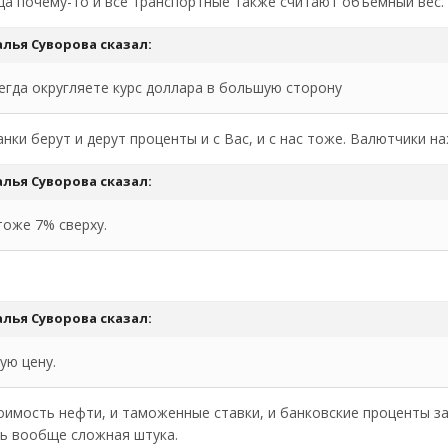
 Да почему-то и все транспортные также считают объемный вес.
алья Суворова
сказал:
сегда округляете курс доллара в большую сторону
анки берут и дерут проценты и с Вас, и с нас тоже. Валютчики 
алья Суворова
сказал:
тоже 7% сверху.
алья Суворова
сказал:
ую цену.
стоимость нефти, и таможенные ставки, и банковские проценты з
нь вообще сложная штука.