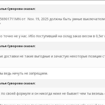
алья Суворова
сказал:
956901711MN от Nov. 19, 2025 должны быть умные выключатели 
?
но точно не у нас. Ибо поступивший на склад заказ весом в 0,5
алья Суворова
сказал:
е доставки не такие выгодные и зачастую некоторые позиции с
мы ведь ничуть не запрещаем.
алья Суворова
сказал:
ет по своей формуле и он никогда ниже не бывает чем ты везешь