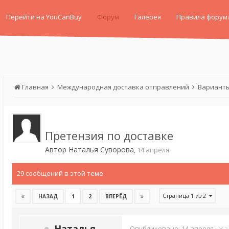
Перейти на YouCanBuy
Форум
Галерея
Правила форум
Главная
Международная доставка отправлений
Варианты
Претензия по доставке
Автор
Наталья Суворова
,
14 апреля
29 сообщений в этой теме
Страница 1 из 2
1
2
НАЗАД
ВПЕРЁД
Наталья
Опубликовано:
14 апреля
·
Жа