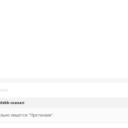
лоба
elekb
сказал:
льно пишется "Претензия".