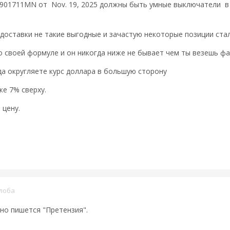
6901711MN от Nov. 19, 2025 должны быть умные выключатели в к
доставки не такие выгодные и зачастую некоторые позиции ста
по своей формуле и он никогда ниже не бывает чем ты везешь ф
гда округляете курс доллара в большую сторону
же 7% сверху.
 цену.
лоба
но пишется "Претензия".