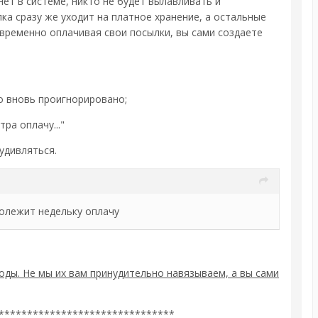
ет в системе, никто не будет вылавливать и
ка сразу же уходит на платное хранение, а остальные
ременно оплачивая свои посылки, вы сами создаете
о вновь проигнорировано;
ра оплачу..."
удивляться.
полежит недельку оплачу
оды. Не мы их вам принудительно навязываем, а вы сами
*******************************