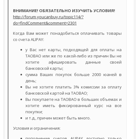
ВНИМАНИЕ! ОБЯЗАТЕЛЬНО ИЗУЧИТЬ УСЛОВИЯ!
http://forum.youcanbuy.ru/topic114/?
do=findComment&comment=2301
Когда Вам может понадобиться оплачивать товары
со счета ALIPAY:
у Вас нет карты, подходящей для оплаты на
TAOBAO или же по какой-либо из причин Вы не
хотите афишировать данные своей
банковской карты;
сумма Ваших покупок больше 2000 юаней в
день;
Вы не хотите платить 3% комиссии за оплату
банковской картой на TAOBAO;
Вы покупаете на TAOBAO в больших объемах и
хотите иметь фиксированный курс на все
покупки;
и т.д., причин может быть много.
Условия и ограничения:
пополнение счетов ALIPAY доступно только