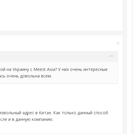
ой на Украину с Meest Asia? У них очень интересные
ась очень довольна всем.
звольный адрес в Китае. Как только данный способ
исле и в данную компанию.