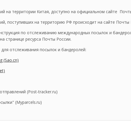
й на территории Китая, доступно на официальном сайте Почты 
й, поступивших на территорию РФ происходит на сайте Почты Ро
инструкция по отслеживанию международных посылок и бандерол
 странице ресурса Почты России.
для отслеживания посылок и бандеролей:
ng (Sao.cn)
et)
тправлений (Post-tracker.ru)
ылки" (Myparcels.ru)