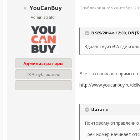
YouCanBuy
Опубликовано:
9 сентября, 20
Administrator
В 9/9/2014 в 12:00, Ð
Здравствуйте! А где и к
Администраторы
Все это написано прямо в 
2370 публикаций
http://www.youcanbuy.ru/deliv
Цитата
Почтовому отправлению об
Трек-номер начинает отсле