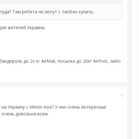
туда? Там ребята не могут с таобао купить.
 для жителей Украины
ндероль до 2х кг AirMail, посылка до 20кг AirPost, либо
 на Украину с Meest Asia? У них очень интересные
ь очень довольна всем.