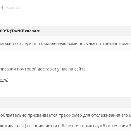
14
·
Жалоба
ÑƒÑ€Ð³ÑƒÐ»ÑŒ сказал:
ак можно отследить отправленную вами посылку по трекинг-номер
описании почтовой доставки у нас на сайте.
ery/
язательно присваивается трек-номер для отслеживания его 
живаться (т.е. появляется в базе почтовых служб) в течении