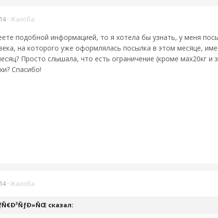
14
·
Жалоба
еете подобной информацией, то я хотела бы узнать, у меня пос
века, на которого уже оформлялась посылка в этом месяце, име
месяц? Просто слышала, что есть ограничение (кроме мах20кг и 
хи? Спасибо!
14
·
Жалоба
 ÐÑƒÑ€Ð³ÑƒÐ»ÑŒ сказал: