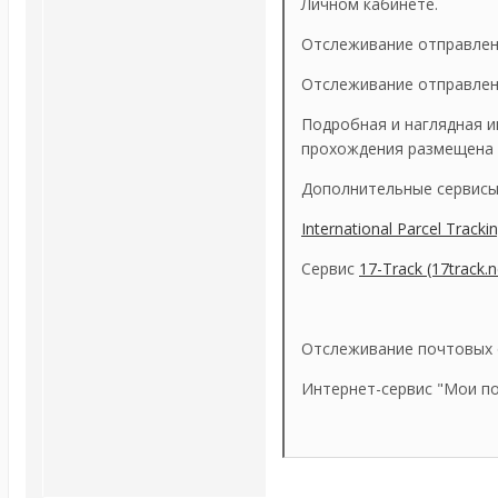
Личном кабинете.
Отслеживание отправлени
Отслеживание отправлени
Подробная и наглядная 
прохождения размещена на
Дополнительные сервисы 
International Parcel Tracki
Сервис
17-Track
(17track.n
Отслеживание почтовых о
Интернет-сервис "Мои пос