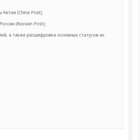
Китая (China Post);
ссии (Russian Post);
ей, а также расшифровка основных статусов их