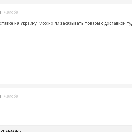
4
·
Жалоба
оставке на Украину. Можно ли заказывать товары с доставкой туд
4
·
Жалоба
gor сказал: