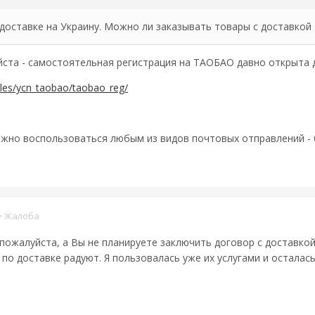
 доставке на Украину. Можно ли заказывать товары с доставкой 
та - самостоятельная регистрация на ТАОБАО давно открыта
cles/ycn_taobao/taobao_reg/
ожно воспользоваться любым из видов почтовых отправлений - ба
·
Жалоба
ожалуйста, а Вы не планируете заключить договор с доставкой
 по доставке радуют. Я пользовалась уже их услугами и осталас