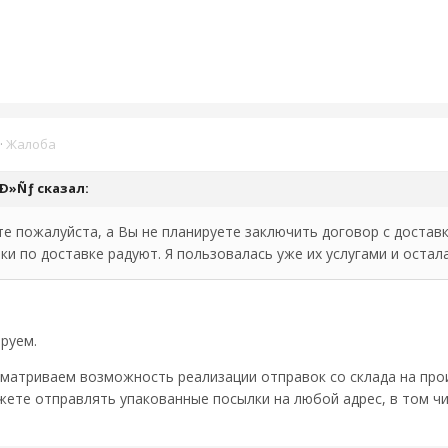
·
Жалоба
Ð¸Ð»Ñƒ сказал:
е пожалуйста, а Вы не планируете заключить договор с доставк
оки по доставке радуют. Я пользовалась уже их услугами и остал
руем.
сматриваем возможность реализации отправок со склада на прои
можете отправлять упакованные посылки на любой адрес, в том ч