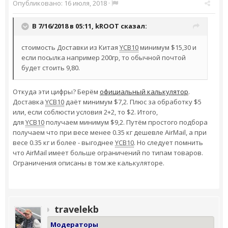
Опубликовано:
16 июля, 2018
·
В 7/16/2018 в 05:11,
kROOT
сказал:
стоимость Доставки из Китая
YCB10
минимум $15,30 и
если посылка например 200гр, то обычной почтой
будет стоить 9,80.
Откуда эти цифры? Берём
официальный калькулятор
.
Доставка
YCB10
даёт минимум $7,2. Плюс за обработку $5
или, если соблюсти условия 2+2, то $2. Итого,
для
YCB10
получаем минимум $9,2. Путём простого подбора
получаем что при весе менее 0.35 кг дешевле AirMail, а при
весе 0.35 кг и более - выгоднее
YCB10
. Но следует помнить
что AirMail имеет больше ограничений по типам товаров.
Ограничения описаны в том же калькуляторе.
travelekb
Модераторы