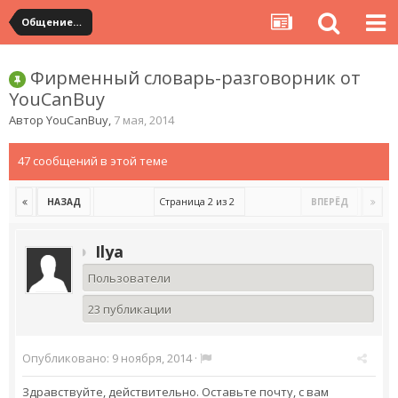
Общение с продавцами. Использование WangWang и TradeManager
Фирменный словарь-разговорник от
YouCanBuy
Автор
YouCanBuy
,
7 мая, 2014
47 сообщений в этой теме
Страница 2 из 2
НАЗАД
ВПЕРЁД
Ilya
Пользователи
23 публикации
Опубликовано:
9 ноября, 2014
·
Здравствуйте, действительно. Оставьте почту, с вам