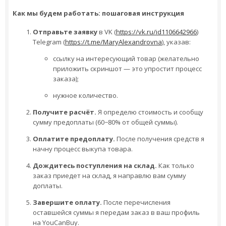
Как мы будем работать: пошаговая инструкция
Отправьте заявку
в VK (
https://vk.ru/id1106642966
)
Telegram (
https://t.me/MaryAlexandrovna
), указав:
ссылку на интересующий товар (желательно
приложить скриншот — это упростит процесс
заказа);
нужное количество.
Получите расчёт.
Я определю стоимость и сообщу
сумму предоплаты (
60
−
80%
от общей суммы).
Оплатите предоплату.
После получения средств я
начну процесс выкупа товара.
Дождитесь поступления на склад.
Как только
заказ приедет на склад, я направлю вам сумму
доплаты.
Завершите оплату.
После перечисления
оставшейся суммы я передам заказ в ваш профиль
на YouCanBuy.