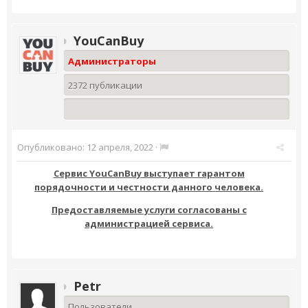
YouCanBuy
Администраторы
2372 публикации
Опубликовано:
12 апреля, 2022
·
Сервис YouCanBuy выступает гарантом
порядочности и честности данного человека.
Предоставляемые услуги согласованы с
администрацией сервиса.
Petr
Пользователи