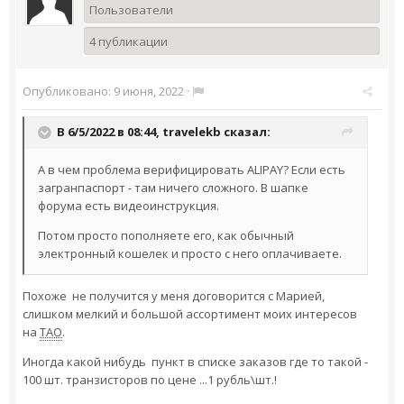
Пользователи
4 публикации
Опубликовано:
9 июня, 2022
·
В 6/5/2022 в 08:44,
travelekb
сказал:
А в чем проблема верифицировать ALIPAY? Если есть
загранпаспорт - там ничего сложного. В шапке
форума есть видеоинструкция.
Потом просто пополняете его, как обычный
электронный кошелек и просто с него оплачиваете.
Похоже не получится у меня договорится с Марией,
слишком мелкий и большой ассортимент моих интересов
на
ТАО
.
Иногда какой нибудь пункт в списке заказов где то такой -
100 шт. транзисторов по цене ...1 рубль\шт.!