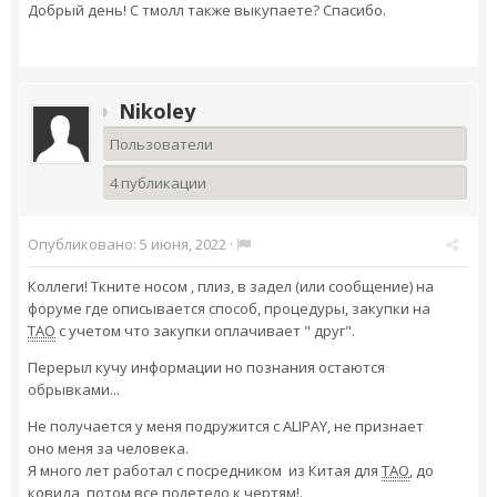
Добрый день! С тмолл также выкупаете? Спасибо.
Nikoley
Пользователи
4 публикации
Опубликовано:
5 июня, 2022
·
Коллеги! Ткните носом , плиз, в задел (или сообщение) на
форуме где описывается способ, процедуры, закупки на
ТАО
с учетом что закупки оплачивает " друг".
Перерыл кучу информации но познания остаются
обрывками...
Не получается у меня подружится с ALIPAY, не признает
оно меня за человека.
Я много лет работал с посредником из Китая для
ТАО
, до
ковида, потом все полетело к чертям!.