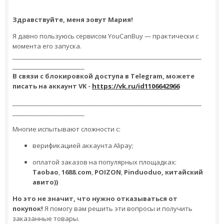
Здравствуйте, меня зовут Мария!
Я давно пользуюсь сервисом YouCanBuy — практически с
момента его запуска.
_______________________________________________________________
________________________
В связи с блокировкой доступа в
Telegram, можете
писать на аккаунт VK -
https://vk.ru/id1106642966
_______________________________________________________________
________________________
Многие испытывают сложности с:
верификацией аккаунта Alipay;
оплатой заказов на популярных площадках:
Taobao
,
1688.com
,
POIZON
,
Pinduoduo, китайский
авито))
Но это не значит, что нужно отказываться от
покупок!
Я помогу вам решить эти вопросы и получить
заказанные товары.