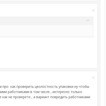
 и про
как проверить цеолостность упаковки ну чтобы
шими работниками в том числе , интересно только
е как не проверете , а вариант повредить работниками