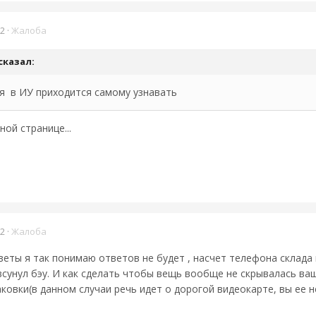
22
·
Жалоба
сказал:
я в ИУ приходится самому узнавать
ной странице...
22
·
Жалоба
веты я так понимаю ответов не будет , насчет телефона склада
всунул бэу. И как сделать чтобы вещь вообще не скрывалась ва
овки(в данном случаи речь идет о дорогой видеокарте, вы ее н