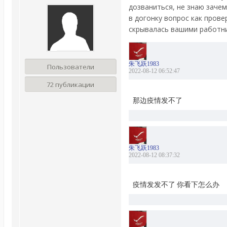
дозваниться, не знаю зачем
в догонку вопрос как пров
скрывалась вашими работни
朱飞跃1983
Пользователи
2022-08-12 06:52:47
72 публикации
那边疫情发不了 
朱飞跃1983
2022-08-12 08:37:32
疫情发发不了 你看下怎么办 