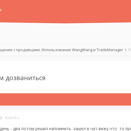
а
щение с продавцами. Использование WangWang и TradeManager
П
м дозваниться
22
·
Жалоба
день - два потом решил напомнить зашел в чат вижу что то пр