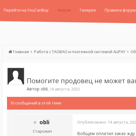
Перейти на YouCanBuy
Форум
Галерея
Правила форум
Главная
Работа с TAOBAO и платежной системой ALIPAY
Об
Помогите продовец не может ва
Автор
obli
,
14 августа, 2022
16 сообщений в этой теме
obli
Опубликовано:
14 августа, 20
Старожил
Вобщем оплатил заказ жду 