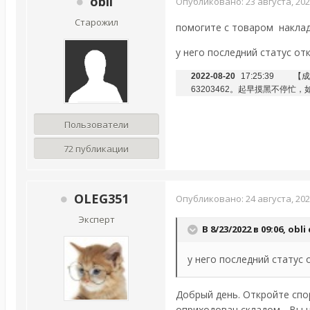
obli
Опубликовано:
23 августа, 20
Старожил
помогите с товаром
накла
у него последний статус от
2022-08-20
17:25:39
【成
63203462。起早摸黑不停
Пользователи
72 публикации
OLEG351
Опубликовано:
24 августа, 20
Эксперт
В 8/23/2022 в 09:06,
obli
у него последний статус 
Добрый день. Откройте спор
оприходован складом - Вы н