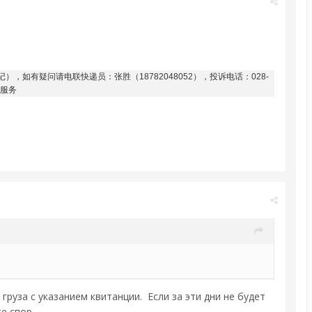
如有疑问请电联快递员：张胜（18782048052），投诉电话：028-
您服务
груза с указанием квитанции. Если за эти дни не будет
е спор.