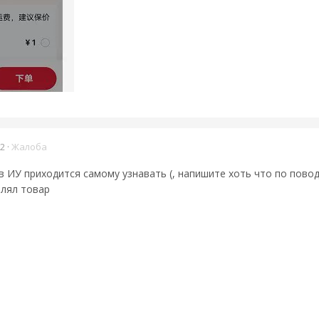
22
·
Жалоба
 ИУ приходится самому узнавать (, напишите хоть что по повод
влял товар