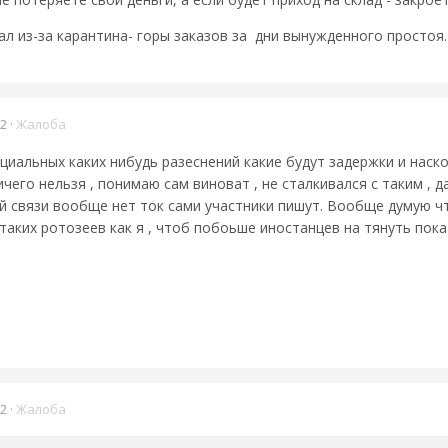
вал из-за карантина- горы заказов за дни вынужденного простоя.
22
·
Жалоба
иальных каких нибудь разеснений какие будут задержки и наско
чего нельзя , понимаю сам виноват , не сталкивался с таким , 
 связи вообще нет ток сами участники пишут. Вообще думую что
аких ротозеев как я , чтоб побоьше иностанцев на тянуть пока
22
·
Жалоба