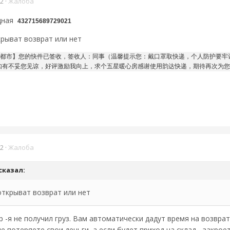
22
·
Жалоба
дная
432715689729021
крыват возврат или нет
都市】您的快件已签收，签收人：同事（温馨提示您：戴口罩取快递，个人防护要牢记），
忙，如有不妥您见谅，好评激励我向上，求个五星暖心房感谢使用韵达快递，期待再次为
22
·
Жалоба
сказал:
открыват возврат или нет
 -я не получил груз. Вам автоматически дадут время на возврат 
е потеряете свои деньги, а если будет приход на склад - закроет