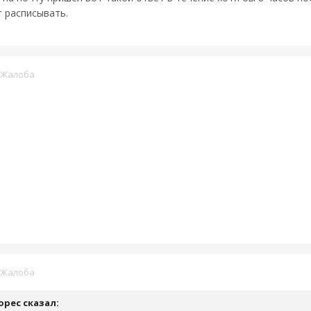
т расписывать.
Жалоба
Жалоба
орес
сказал: