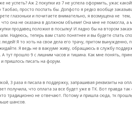
е не успеть? Аж 2 покупки из 7 не успела оформить, ужас какой!
до Таобао, просто поспать бы. Допфото я редко вообще заказыва
трете глазоньки и почитаете внимательно, я возмущена не тем, 
, что она не оказана в должном объеме! Она мне не помогла, а
окупки продавец положил в посылку! И ладно бы на втором заказ
ли. Надеюсь, теперь вам стало понятнее и вы будете спать спо
 людей! Я то хоть на свои дела его трачу, притом вынужденно,
идайте. Я ведь не в вакууме живу, обращаюсь в службу поддержки
 А тут прошло 9 с лишним часов и тишина. Как мне понять, при
 и пришлось писать на форум.
кой, 3 раза я писала в поддержку, запрашивая реквизиты на опл
ет получила, что оплата за все будет уже в ТК. Вот правда та
 что традиционно не отвечают. Потому и пришла сюда, тк прошл
льше шансов.