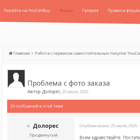
Перейти на YouCanBuy
Форум
Галерея
Правила форум
Главная
Работа с сервисом самостоятельных покупок YouC
Проблема с фото заказа
Автор
Долорес
,
25 июля, 2025
20 сообщений в этой теме
Долорес
Опубликовано:
25 июля, 2025
·
Продвинутый
Всем здравствуйте. Поступил