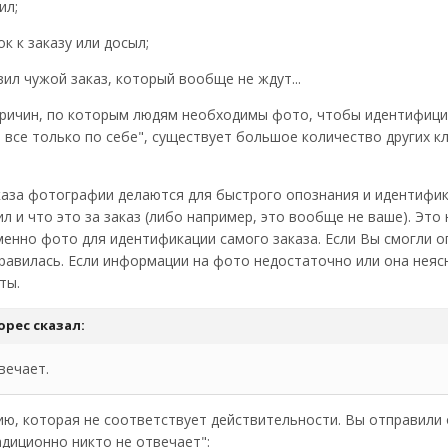
ил;
к к заказу или досыл;
ил чужой заказ, который вообще не ждут...
причин, по которым людям необходимы фото, чтобы идентифицир
 все только по себе", существует большое количество других к
каза фотографии делаются для быстрого опознания и идентифика
л и что это за заказ (либо например, это вообще не ваше). Это 
именно фото для идентификации самого заказа. Если Вы смогли оп
равилась. Если информации на фото недостаточно или она неяс
ты.
орес
сказал:
вечает.
ю, которая не соответствует действительности. Вы отправили о
адиционно никто не отвечает":