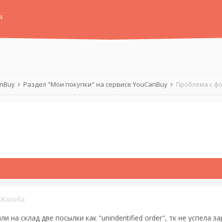
а
anBuy
Раздел "Мои покупки" на сервисе YouCanBuy
Проблема с фо
Жалоба
и на склад две посылки как "unindentified order", тк не успела 