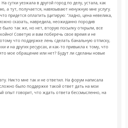
 На сутки уезжала в другой город по делу, устала, как
ю, а тут, получается, навязывают ненужную мне услугу.
что придется оплатить (цитирую: "ладно, цена невелика,
 можно сказать, навредила, неожиданно породив
е было так же, но нет, вторую посылку открыли, все
койно! Советую и вам поберечь свое время и не
 потому что поддержке лень сделать банальную отписку,
 и на других ресурсах, и как-то привыкла к тому, что
нято мое обращение или нет? Будут ли сделаны новые
ату. Никто мне так и не ответил. На форум написала
к сложно было поддержке такой ответ дать на мои
ый опыт говорит, что ждать ответа бессмысленно, на