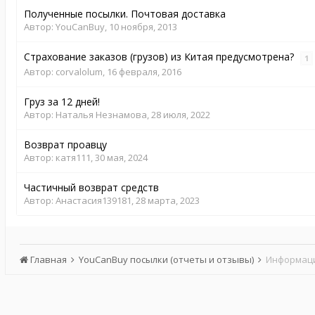
Полученные посылки. Почтовая доставка
Автор:
YouCanBuy
,
10 ноября, 2013
Страхование заказов (грузов) из Китая предусмотрена?
1
Автор:
corvalolum
,
16 февраля, 2016
Груз за 12 дней!
Автор:
Наталья Незнамова
,
28 июля, 2022
Возврат проавцу
Автор:
катя111
,
30 мая, 2024
Частичный возврат средств
Автор:
Анастасия139181
,
28 марта, 2023
Главная
YouCanBuy посылки (отчеты и отзывы)
Информаци