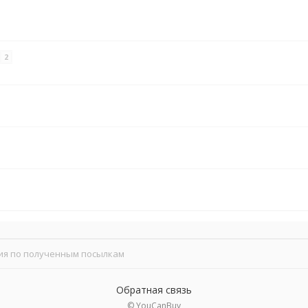
2
я по полученным посылкам
Обратная связь
© YouCanBuy