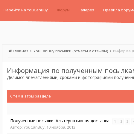
Перейти на YouCanBuy
Форум
Галерея
Правила форум
Главная
YouCanBuy посылки (отчеты и отзывы)
Информаци
Информация по полученным посылка
Делимся впечатлениями, сроками и фотографиями полученн
6 тем в этом разделе
Полученные посылки. Альтернативная доставка
1
2
3
Автор:
YouCanBuy
,
10 ноября, 2013