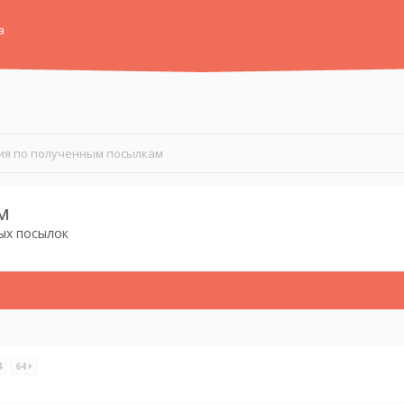
а
я по полученным посылкам
м
ых посылок
4
64