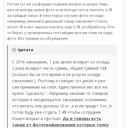
Потом тут же на форуме подняли вопрос и целую тему -
мол не всегда нужно фото и не всегда охота платить 0,7$
за каждый заказ. В некоторых случаях фото не надо -
например, мелкий и дешевый товар сам может стоить
около 1$ и нет смысла платить еще 0.7$ за обработку. Кто-
то берет у проверенных поставщиков и им тоже не надо
фото. Вот пример из обсуждения:
Цитата
C 2016 заказываю, 1 раз делал возврат со склада,
2 раза возврат часть суммы, общей суммой 10$.
Сколько бы за это время я на услугах склада
сэкономил ). Поэтому и говорю тут риски я уже
сам принимаю на себя, единственное вес все же
нужно "щелкать" . Например заказав 10 товаров
которые я неоднократно заказывал, я понимаю,
что весить они должны 10 кг, а если придет 5 кг, я
готов буду уже отдать 1,4$ чтобы сотрудник
пошел вскрыл и сфоткал.
Да и товары есть
такие от фотографирования которых толку