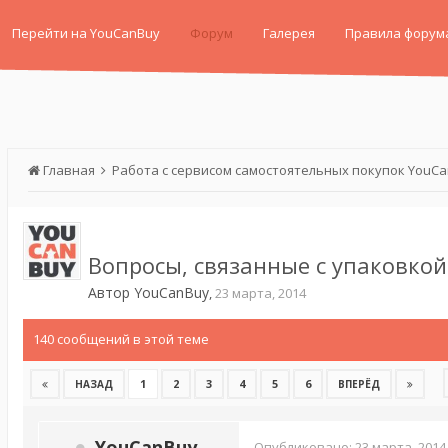
Перейти на YouCanBuy
Форум
Галерея
Правила форум
Главная
Работа с сервисом самостоятельных покупок YouC
Вопросы, связанные с упаковко
Автор
YouCanBuy
,
23 марта, 2014
140 сообщений в этой теме
1
2
3
4
5
6
НАЗАД
ВПЕРЁД
YouCanBuy
Опубликовано:
23 марта, 2014