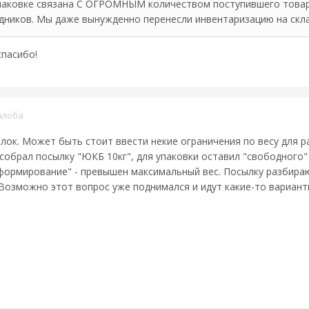
паковке связана С ОГРОМНЫМ количеством поступившего това
здников. Мы даже вынужденно перенесли инвентаризацию на скла
спасибо!
алоба
лок. Может быть стоит ввести некие ограничения по весу для р
собрал посылку "ЮКБ 10кг", для упаковки оставил "свободного" м
формирование" - превышен максимальный вес. Посылку разбираю
 Возможно этот вопрос уже поднимался и идут какие-то вариан