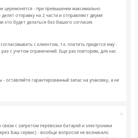
 не церемонятся - при превышении максимально
делят отправку на 2 части и отправляют двумя
и это будет делаться без Вашего согласия.
гласовывать с клиентом, т.к. платить придется ему -
 раз с учетом ограничений. Еще раз повторим, для нас
 - оставляйте гарантированный запас на упаковку, а не
 связи с запретом перевозки батарей и электроники
ерез Ваш сервис) - вообще вопросов не возникало.