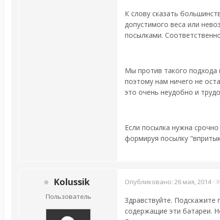
К слову сказать большинс
допустимого веса или нево
посылками. Соответственно
Мы против такого подхода и 
поэтому нам ничего не ост
это очень неудобно и труд
Если посылка нужна срочн
формируя посылку "впритык
Kolussik
Опубликовано:
26 мая, 2014
·
Ж
Пользователь
Здравствуйте. Подскажите п
содержащие эти батареи. Н