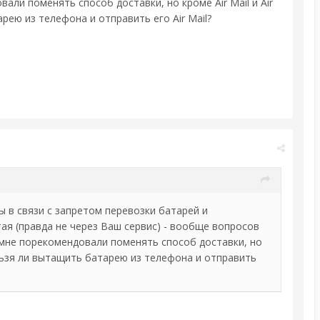
али поменять способ доставки, но кроме Air Mail и Air
арею из телефона и отправить его Air Mail?
ы в связи с запретом перевозки батарей и
ая (правда не через Ваш сервис) - вообще вопросов
ы мне порекомендовали поменять способ доставки, но
ельзя ли вытащить батарею из телефона и отправить