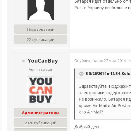
Батарея идет отдельно от т
Post в Украину вы больше н
Пользователи
22 публикации
YouCanBuy
Опубликовано:
27 мая, 2014
·
Ж
Administrator
В 5/26/2014 в 12:34, Kol
Здравствуйте. Подскажит
электроники содержащие 
не возникало. Батарея и
кроме Air Mail и Air Pos
его Air Mail?
Администраторы
2370 публикаций
Добрый день.