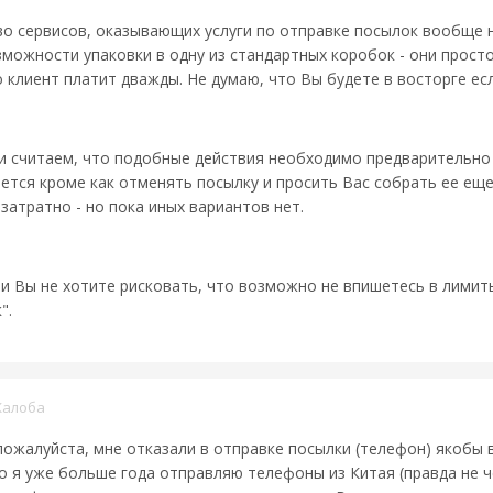
тво сервисов, оказывающих услуги по отправке посылок вообще
зможности упаковки в одну из стандартных коробок - они просто 
 клиент платит дважды. Не думаю, что Вы будете в восторге есл
считаем, что подобные действия необходимо предварительно со
ается кроме как отменять посылку и просить Вас собрать ее еще
озатратно - но пока иных вариантов нет.
о и Вы не хотите рисковать, что возможно не впишетесь в лимиты
".
алоба
ожалуйста, мне отказали в отправке посылки (телефон) якобы в
о я уже больше года отправляю телефоны из Китая (правда не ч