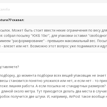
алоба
antura77 сказал:
осылок. Может быть стоит ввести некие ограничения по весу дл
: собрал посылку "ЮКБ 10кг", для упаковки оставил "свободного
 имеем "расформирование" - превышен максимальный вес. Посы
 - влезет или нет. Возможно этот вопрос уже поднимался и ид
дставляете?
 подборку, до момента подборки всех вещей упаковщик не знает "
 весы становится понятно уложился или нет, и если нет - то 
о тоже лишняя работа. А если посылка не стандартных размеров
иной около метра. Тут приходится делать два места в случае с
оробок получится две штуки. И, например, AirPost такое вообще не