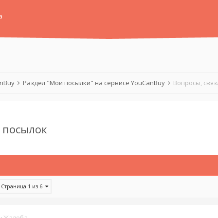
а
anBuy
Раздел "Мои посылки" на сервисе YouCanBuy
Вопросы, свя
й посылок
Страница 1 из 6
·
Жалоба