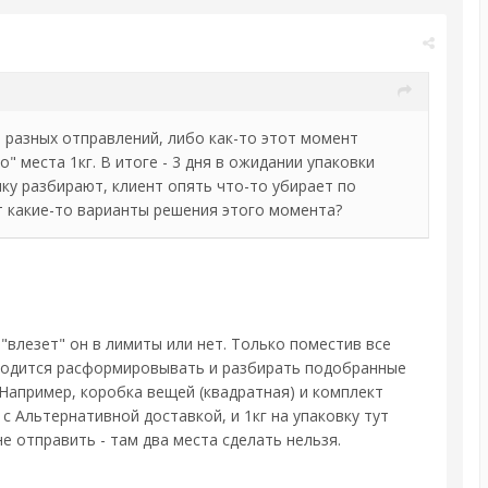
я разных отправлений, либо как-то этот момент
" места 1кг. В итоге - 3 дня в ожидании упаковки
лку разбирают, клиент опять что-то убирает по
ут какие-то варианты решения этого момента?
влезет" он в лимиты или нет. Только поместив все
приходится расформировывать и разбирать подобранные
? Например, коробка вещей (квадратная) и комплект
 Альтернативной доставкой, и 1кг на упаковку тут
 отправить - там два места сделать нельзя.