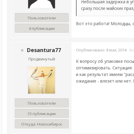
Небольшая задержка в у
сразу после майских пра
Пользователи
Вот это работа! Молодцы, 
4 публикации
Desantura77
Опубликовано:
8 мая, 2014
·
Ж
Продвинутый
К вопросу об упаковке посы
оптимизировать. Ситуация: 
и как результат имеем "рас
ожидание - влезет или нет.
Пользователи
33 публикации
Откуда:
Новосибирск