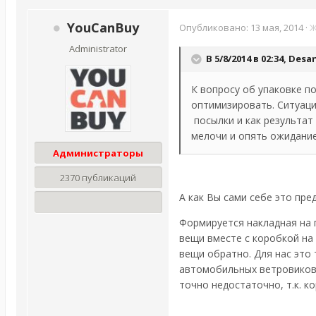
YouCanBuy
Опубликовано:
13 мая, 2014
·
Ж
Administrator
В 5/8/2014 в 02:34, Des
К вопросу об упаковке п
оптимизировать. Ситуация
посылки и как результат
мелочи и опять ожидание
Администраторы
2370 публикаций
А как Вы сами себе это пре
Формируется накладная на
вещи вместе с коробкой на
вещи обратно. Для нас эт
автомобильных ветровиков дл
точно недостаточно, т.к. к