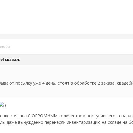
алоба
ael сказал:
вывают посылку уже 4 день, стоят в обработке 2 заказа, свадеб
ковке связана С ОГРОМНЫМ количеством поступившего товара 
 Мы даже вынужденно перенесли инвентаризацию на складе на б