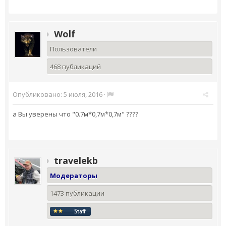
Wolf
Пользователи
468 публикаций
Опубликовано:
5 июля, 2016
·
а Вы уверены что "
0.7м*0,7м*0,7м
" ????
travelekb
Модераторы
1473 публикации