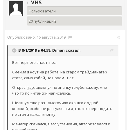
VHS
Пользователи
20 публикаций
Опубликовано:
16 августа, 2019
·
В 8/1/2019 в 04:58,
Diman
сказал:
Вот черт его знает, но...
Сменил я ноут на работе, на старом трейдманагер
стоял, само собой, на новом - нет.
Открыл
тао
, щелкнул по значку голубенькому, мне
что то по китайски написалось.
Щелкнул еще раз - выскочило окошко с одной
кнопкой, особо не разгуляешься, так что переводить
не стал и нажал кнопку.
Манагер скачался, я его установил, авторизовался и
все работает.