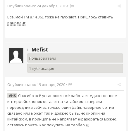
Опубликовано:
24 декабря, 2019
·
Всё, мой TM 8.14.36E тоже не пускают. Пришлось ставить
ванг
-
ванг
.
Mefist
Пользователи
1 публикация
Опубликовано:
19 января, 2020
·
Спасибо всё установил, всё работает единственное
VHS
интерфейс кнопок остался на китайском, в версии
переводчика сейчас только один файл, наверное с этим
связано или может так и должно быть, но кнопки на
китайском, в принципе не напрягает ))) разораться можно,
осталось понять как покупать на таобао ))))