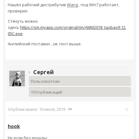
Нашёл рабочий дистрибутив
Wang
, под Win7 работает,
проверил.
Стянуть можно
здесь
https://sm.myapp.com/original/im/AliIM2018_taobao9.12.
05C.exe
Английский поставил , см. пост выше.
Сергей
Пользователи
159 публикаций
Опубликовано:
10 июля, 2019
·
hook
Ну если без ерунды: