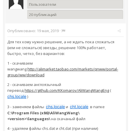
Пользователи
20 публикаций
Опубликовано:
19 мая, 2019
·
Для тех кому нужно решение, а не ждать пока сложаться
(или не сложаться) звезды, решение 100% работает,
быстро, четко, без вариантов:
1 - скачиваем
wangwang
http://alimarket.taobao.com/markets/qnww/portal-
group/ww/download
2 - скачиваем англоязычный
перевод
https://github.com/KKomarov/AliWangWangEng
(
chs.locale
)
3 - заменяем файлы
chs.locale
и
cht.locale
в папке
C:\Program Files (x86)\AliWangWang\
<version>\languages\
на скачаный файл
4 - удаляем файлы chs.dat и cht.dat (при наличии)