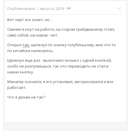
Опубликовано:
1 августа, 2019
·
Вот черт его знает, но...
Сменил я ноут на работе, на старом трейдманагер стоял,
само собой, на новом - нет.
Открыл
тао
, щелкнул по значку голубенькому, мне что то
по китайски написалось.
Щелкнул еще раз - выскочило окошко с одной кнопкой,
особо не разгуляешься, так что переводить не стал и
нажал кнопку.
Манагер скачался, я его установил, авторизовался и все
работает.
Что я делаю не так?