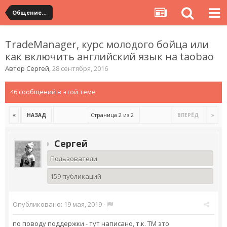
Общение с продавцами. Использование WangWang и TradeManager
TradeManager, курс молодого бойца или
как включить английский язык на taobao
Автор
Сергей
,
28 сентября, 2016
46 сообщений в этой теме
Страница 2 из 2
НАЗАД
ВПЕРЁД
Сергей
Пользователи
159 публикаций
Опубликовано:
19 мая, 2019
·
по поводу поддержки - тут написано, т.к. TM это