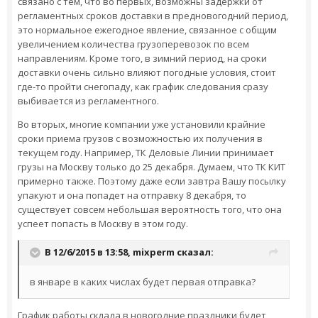
связано с тем, что во первых, возможны задержки от
регламентных сроков доставки в предновогодний период,
это нормальное ежегодное явление, связанное с общим
увеличением количества грузоперевозок по всем
направлениям. Кроме того, в зимний период, на сроки
доставки очень сильно влияют погодные условия, стоит
где-то пройти снегопаду, как график следования сразу
выбивается из регламентного.
Во вторых, многие компании уже установили крайние
сроки приема грузов с возможностью их получения в
текущем году. Например, ТК Деловые Линии принимает
грузы на Москву только до 25 декабря. Думаем, что ТК КИТ
примерно также. Поэтому даже если завтра Вашу посылку
упакуют и она попадет на отправку 8 декабря, то
существует совсем небольшая вероятность того, что она
успеет попасть в Москву в этом году.
В 12/6/2015 в 13:58,
mixperm
сказал:
в январе в каких числах будет первая отправка?
График работы склада в новогодние праздники будет