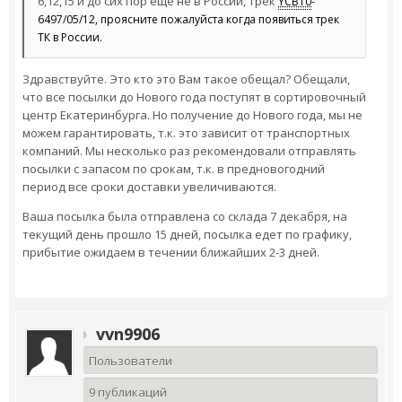
6,12,15 и до сих пор ещё не в России, трек
YCB10
-
6497/05/12, проясните пожалуйста когда появиться трек
ТК в России.
Здравствуйте. Это кто это Вам такое обещал? Обещали,
что все посылки до Нового года поступят в сортировочный
центр Екатеринбурга. Но получение до Нового года, мы не
можем гарантировать, т.к. это зависит от транспортных
компаний. Мы несколько раз рекомендовали отправлять
посылки с запасом по срокам, т.к. в предновогодний
период все сроки доставки увеличиваются.
Ваша посылка была отправлена со склада 7 декабря, на
текущий день прошло 15 дней, посылка едет по графику,
прибытие ожидаем в течении ближайших 2-3 дней.
vvn9906
Пользователи
9 публикаций