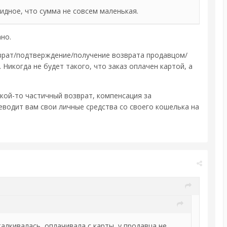
бидное, что сумма не совсем маленькая.
но.
зврат/подтверждение/получение возврата продавцом/
Никогда не будет такого, что заказ оплачен картой, а
акой-то частичный возврат, компенсация за
еводит вам свои личные средства со своего кошелька на
талкивалась, оплачивала с карты, у продавца не