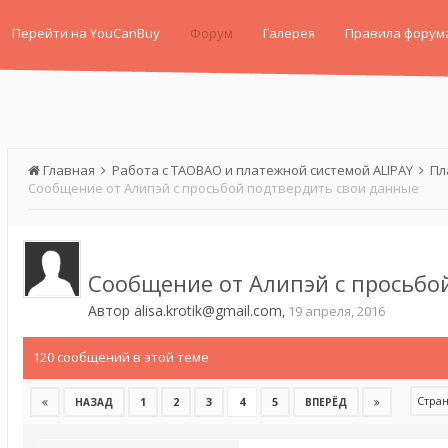
Перейти на YouCanBuy
Форум
Галерея
Правила форум
Главная
Работа с TAOBAO и платежной системой ALIPAY
Пл
Сообщение от Алипэй с просьбой подтвердить свои данные
Сообщение от Алипэй с просьбо
Автор
alisa.krotik@gmail.com
,
19 апреля, 2016
120 сообщений в этой теме
Стран
1
2
3
4
5
НАЗАД
ВПЕРЁД