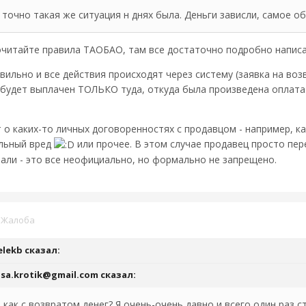
точно такая же ситуация н днях была. Деньги зависли, самое о
очитайте правила ТАОБАО, там все достаточно подробно написа
вильно и все действия происходят через систему (заявка на во
 будет выплачен ТОЛЬКО туда, откуда была произведена оплата. 
т о каких-то личных договоренностях с продавцом - например, к
альный вред
или прочее. В этом случае продавец просто пер
тали - это все неофициально, но формально не запрещено.
·
Жалоба
elekb
сказал:
isa.krotik@gmail.com
сказал:
как с возвратом денег? Я очень-очень давно и всего один раз с