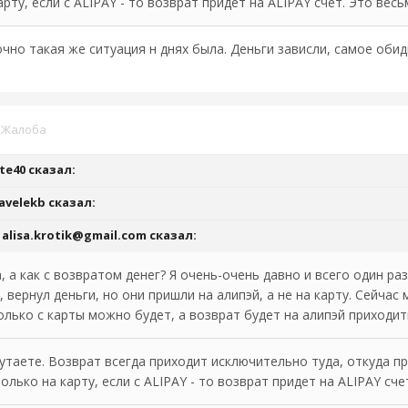
арту, если с ALIPAY - то возврат придет на ALIPAY счет. Это вес
чно такая же ситуация н днях была. Деньги зависли, самое обид
·
Жалоба
ste40
сказал:
avelekb
сказал:
,
alisa.krotik@gmail.com
сказал:
 а как с возвратом денег? Я очень-очень давно и всего один раз
 вернул деньги, но они пришли на алипэй, а не на карту. Сейчас
олько с карты можно будет, а возврат будет на алипэй приходит
утаете. Возврат всегда приходит исключительно туда, откуда пр
олько на карту, если с ALIPAY - то возврат придет на ALIPAY сче