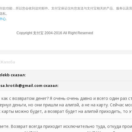
付款功能，所以您会收到这封邮件。支付宝保证仅向您发送与支付宝相关的产品、服务以及
隐私。
中心
.
Copyright 支付宝 2004-2016 All Right Reserved
·
Жалоба
elekb
сказал:
isa.krotik@gmail.com
сказал:
как с возвратом денег? Я очень-очень давно и всего один раз с
ернул деньги, но они пришли на алипэй, а не на карту. Сейчас мо
с карты можно будет, а возврат будет на алипэй приходить, то 
аете. Возврат всегда приходит исключительно туда, откуда прои