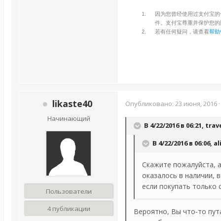
因为您曾经使用过支付宝的
件。支付宝尊重并保护您的
若有任何疑问，请查看
帮助
likaste40
Опубликовано:
23 июня, 2016
Начинающий
В 4/22/2016 в 06:21,
trav
В 4/22/2016 в 06:06,
al
Скажите пожалуйста, а 
оказалось в наличии, в
если покупать только 
Пользователи
4 публикации
Вероятно, Вы что-то пут