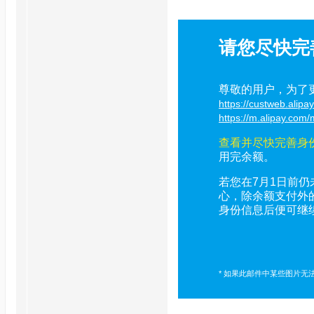
请您尽快完
尊敬的用户，为了
https://custweb.alipa
https://m.alipay.co
查看并尽快完善身
用完余额。
若您在7月1日前
心，除余额支付外
身份信息后便可继
* 如果此邮件中某些图片