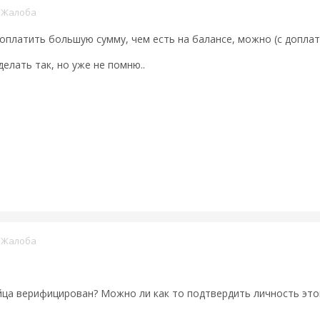
·
Жалоба
 оплатить большую сумму, чем есть на балансе, можно (с допла
елать так, но уже не помню..
·
Жалоба
айца верифицирован? Можно ли как то подтвердить личность этог