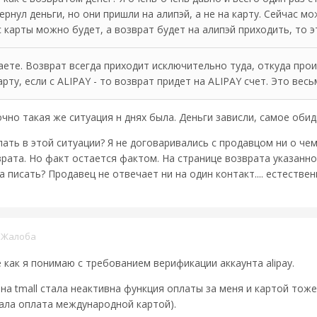
ернул деньги, но они пришли на алипэй, а не на карту. Сейчас мо
с карты можно будет, а возврат будет на алипэй приходить, то 
аете. Возврат всегда приходит исключительно туда, откуда прои
арту, если с ALIPAY - то возврат придет на ALIPAY счет. Это вес
чно такая же ситуация н днях была. Деньги зависли, самое обид
ть в этой ситуации? Я не договаривались с продавцом ни о чем,
рата. Но факт остается фактом. На странице возврата указанно
а писать? Продавец не отвечает ни на один контакт.... естественн
·
Жалоба
как я понимаю с требованием верификации аккаунта alipay.
на tmall стала неактивна функция оплаты за меня и картой тоже
вала оплата международной картой).