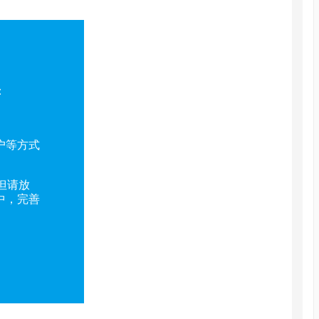
：
户等方式
但请放
中，完善