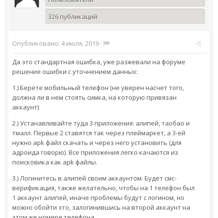
326 публикаций
Опубликовано:
4 июля, 2019
·
Да это стандартная ошибка, уже разжевали на форуме
решение ошибки с уточнением данных:
1.) Берете мобильный телефон (не уверен насчет того,
должна ли в нем стоять симка, на которую привязан
аккаунт)
2.) Устанавливайте туда 3 приложения: алипей, таобао и
тмалл. Первые 2 ставятся так через плеймаркет, а 3-ей
нужно apk файл скачать и через него установить (для
адроида говорю). Все приложения легко качаются из
поисковика как apk файлы.
3.) Логинитесь в алипей своим аккаунтом. Будет смс-
верификация, также желательно, чтобы на 1 телефон был
1 аккаунт алипей, иначе проблемы будут с логином, но
можно обойти это, залогинившись на второй аккаунт на
этом же номере телефона.