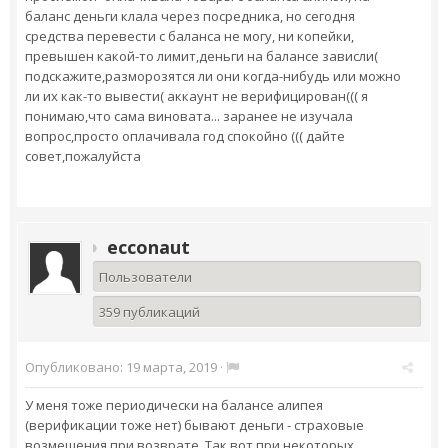
баланс деньги клала через посредника, но сегодня
средства перевести с баланса не могу, ни копейки,
превышен какой-то лимит,деньги на балансе зависли(
подскажите,разморозятся ли они когда-нибудь или можно
ли их как-то вывести( аккаунт не верифицирован((( я
понимаю,что сама виновата... заранее не изучала
вопрос,просто оплачивала год спокойно ((( дайте
совет,пожалуйста
ecconaut
Пользователи
359 публикаций
Опубликовано:
19 марта, 2019
·
У меня тоже периодически на балансе алипея
(верификации тоже нет) бывают деньги - страховые
возмещения при возврате. Так вот при некоторых