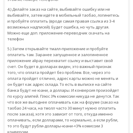
4.) Делайте заказ на сайте, выбивайте ошибку или не
выбивайте, затем идёте в мобильный таобао, логинитесь
и пробуйте оплатить (вроде самая правая ссылка из 3-4
возможных надписей). Будет ошибка, но чуть другая.
Можно еще доп. приложение-переводчик скачать на
телефон
5.) Затем открывайте тмалл-приложение и пробуйте
оплатить там. Заранее запущенное и залогиненное
приложение alipay перехватит ссылку и выставит свой
счет. Он будет в долларах виден, это важный признак
того, что оплата пройдет без проблем. Все, через это
оплата пройдет отлично, адрес карты можно не менять и
он будет как адрес склада. То есть в выписке на сайте
банка будут не юани, а доллары. И конверсия произойдет
по курсу алипей. Плюс 3% комиссии никуда не денутся. Так
что все же выгоднее оплачивать как на форуме (заказ на
таобао 24 часа, на тмолл часто 30 минут нужно оплатить
после заказа), хотя это зависит от того, откуда именно
оплачивать, если долларами, то нормально, а если рубли,
то это будут рубли-доллары-юани-+3% комиссии 3
конверсии.