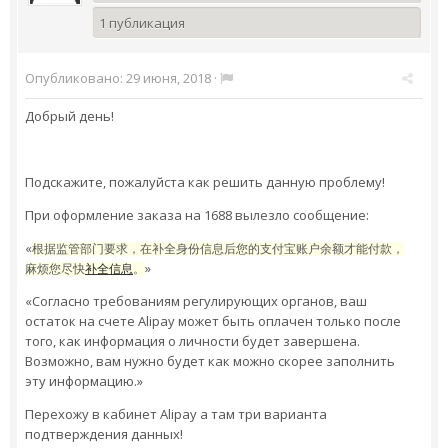
1 публикация
Опубликовано:
29 июня, 2018
·
Добрый день!
Подскажите, пожалуйста как решить данную проблему!
При оформление заказа на 1688 вылезло сообщение:
«
根据
监管部门要求，在补全身份信息后您的支付宝账户余额才能付款，
»
麻烦您尽
快
补全信息
。
«Согласно требованиям регулирующих органов, ваш
остаток на счете Alipay может быть оплачен только после
того, как информация о личности будет завершена.
Возможно, вам нужно будет как можно скорее заполнить
эту информацию.»
Перехожу в кабинет
Alipay
а там три варианта
подтверждения данных!