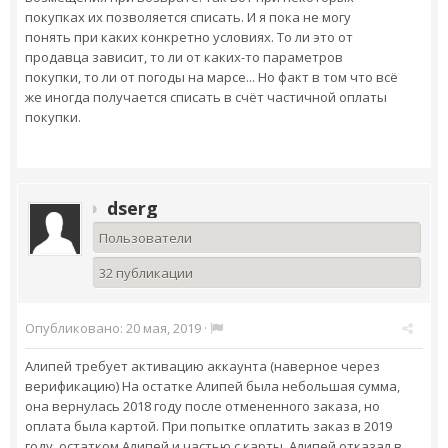
покупках их позволяется списать. И я пока не могу
понять при каких конкретно условиях. То ли это от
продавца зависит, то ли от каких-то параметров
покупки, то ли от погоды на марсе... Но факт в том что всё
же иногда получается списать в счёт частичной оплаты
покупки.
dserg
Пользователи
32 публикации
Опубликовано:
20 мая, 2019
·
Алипей требует активацию аккаунта (наверное через
верификацию) На остатке Алипей была небольшая сумма,
она вернулась 2018 году после отмененного заказа, но
оплата была картой. При попытке оплатить заказ в 2019
году, остатком Алипей и частью с карты, Алипей отказал в