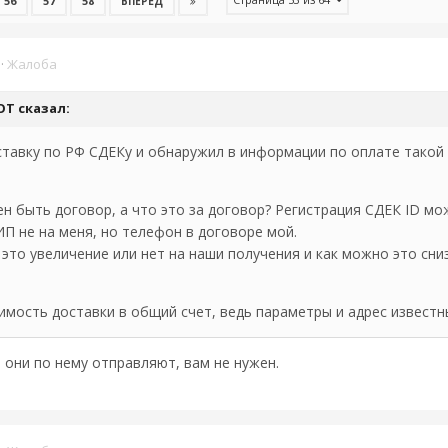
56
57
58
ВПЕРЁД
·
Жалоба
OT
сказал:
тавку по РФ СДЕКу и обнаружил в информации по оплате такой 
жен быть договор, а что это за договор? Регистрация СДЕК ID м
ИП не на меня, но телефон в договоре мой.
 это увеличение или нет на наши получения и как можно это сн
мость доставки в общий счет, ведь параметры и адрес известны
 они по нему отправляют, вам не нужен.