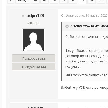
48
49
50
51
52
53
54
55
НАЗАД
udjin123
Опубликовано:
30 марта, 2025
Эксперт
В 3/30/2025 в 09:42,
kRO
Собрался оплачивать дос
Т.е. у обоих сторон дол
договор по ИП со СДЕК, 
Пользователи
Как бы узнать, действует
получаю.
117 публикаций
Или может включать стои
Забейте у
YCB
есть договор