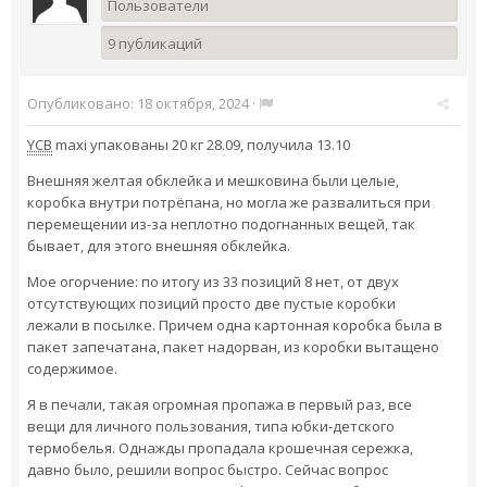
Пользователи
9 публикаций
Опубликовано:
18 октября, 2024
·
YCB
maxi упакованы 20 кг 28.09, получила 13.10
Внешняя желтая обклейка и мешковина были целые,
коробка внутри потрёпана, но могла же развалиться при
перемещении из-за неплотно подогнанных вещей, так
бывает, для этого внешняя обклейка.
Мое огорчение: по итогу из 33 позиций 8 нет, от двух
отсутствующих позиций просто две пустые коробки
лежали в посылке. Причем одна картонная коробка была в
пакет запечатана, пакет надорван, из коробки вытащено
содержимое.
Я в печали, такая огромная пропажа в первый раз, все
вещи для личного пользования, типа юбки-детского
термобелья. Однажды пропадала крошечная сережка,
давно было, решили вопрос быстро. Сейчас вопрос