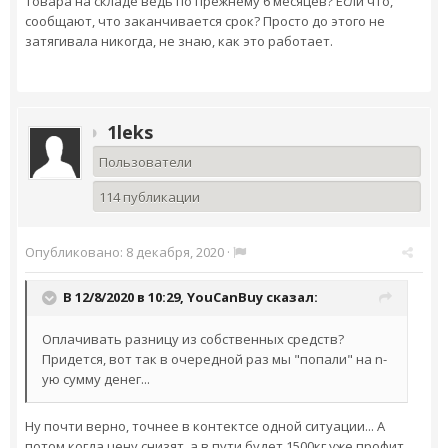
товара на складе ведь по прежнему 6 месяцев? Если что,
сообщают, что заканчивается срок? Просто до этого не
затягивала никогда, не знаю, как это работает.
1leks
Пользователи
114 публикации
Опубликовано:
8 декабря, 2020
·
В 12/8/2020 в 10:29,
YouCanBuy
сказал:
Оплачивать разницу из собственных средств?
Придется, вот так в очередной раз мы "попали" на n-
ую сумму денег...
Ну почти верно, точнее в контектсе одной ситуации... А
потом когда цену снизят, а в пути будет 1500кг уже профит