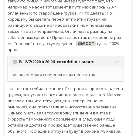
такую-то сумму. И никого не интересует тот факт, что
например, у нас на тот момент в пути находилось 720кг
оплаченных по старой цене грузов. И что делать? По
хорошему бы сделать пересчет по этим грузам на
разницу, это ведь не от нас зависит, но и понимаешь
также, что это неправильно. Оплачивать разницу из
собственных средств? Придется, вот так в очередной раз
мы "попали" на n-ую сумму денег...
тут на 100%
@kROOT
прав.
В 12/7/2020 в 20:06,
cocodrillo
сказал:
до возможного снижения цены непонятно
Никто этого сейчас не знает. Вся граница просто завалена
грузом, выпускается все очень и очень медленно. Мы уже
писали о том, что текущая цена - совершенно не
рыночная, она спекулятивно и искусственно завышена.
Однако, учитывая вторую волну эпидемии в Китае и
скорость таможенного оформления, в следующем году
остановка доставки произойдет существенно раньше
обычного. Последние отгрузки будут в районе 7-8 января.