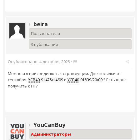
beira
Пользователи
3 публикации
Опубликовано:
4 декабря, 2025
·
Можно и я присоединюсь к страждущим. Две посылки от
сентября
и
? Есть шанс
YCB40
-91475/14/09
YCB40
-91839/20/09
получить к НГ?
YouCanBuy
Администраторы