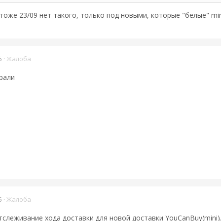
 тоже 23/09 нет такого, только под новыми, которые "белые" min
5
·
Жалоба
рали
5
·
Жалоба
слеживание хода доставки для новой доставки YouCanBuy(mini)