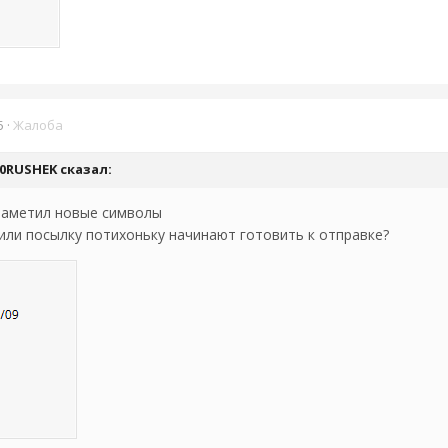
5
·
Жалоба
0RUSHEK
сказал:
 заметил новые символы
или посылку потихоньку начинают готовить к отправке?