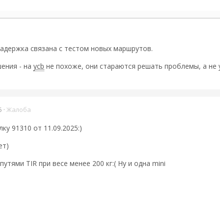
задержка связана с тестом новых маршрутов.
ения - на
ycb
не похоже, они стараются решать проблемы, а не у
5
·
Жалоба
ку 91310 от 11.09.2025:)
ет)
тями TIR при весе менее 200 кг:( Ну и одна mini