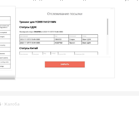
5
·
Жалоба