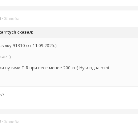
5
·
Жалоба
arrtych
сказал:
ылку 91310 от 11.09.2025:)
жает)
 путями TIR при весе менее 200 кг:( Ну и одна mini
ы?
5
·
Жалоба