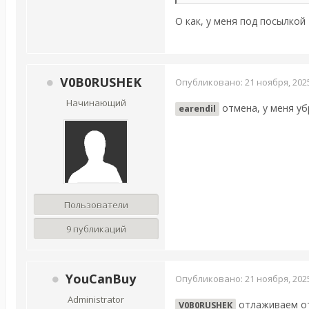
О как, у меня под посылкой
V0B0RUSHEK
Опубликовано:
21 ноября, 202
Начинающий
отмена, у меня уб
earendil
Пользователи
9 публикаций
YouCanBuy
Опубликовано:
21 ноября, 202
Administrator
отлаживаем от
V0B0RUSHEK