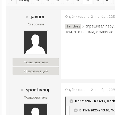
33
34
35
36
37
38
39
40
НАЗАД
javum
Опубликовано:
21 ноября, 202
Старожил
Я спрашивал пару 
Sanchez
тем, что на складе зависло.
Пользователи
78 публикаций
sportivnuj
Опубликовано:
21 ноября, 202
Пользователь
В 11/1/2025 в 14:17,
Dark
В 11/1/2025 в 13:03,
Y