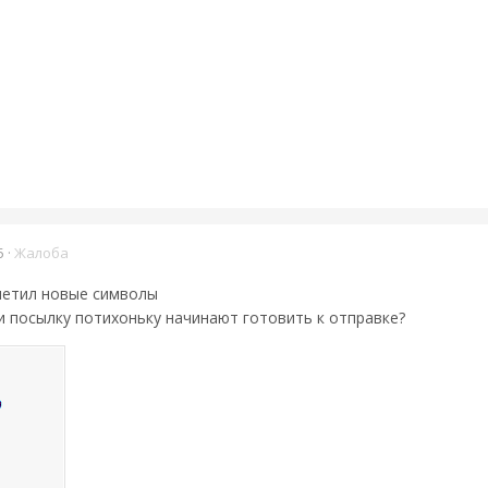
5
·
Жалоба
метил новые символы
и посылку потихоньку начинают готовить к отправке?