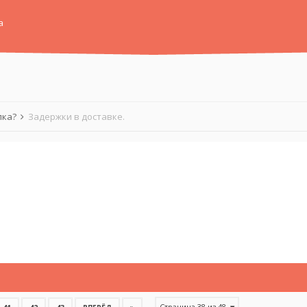
а
лка?
Задержки в доставке.
Страница 38 из 48