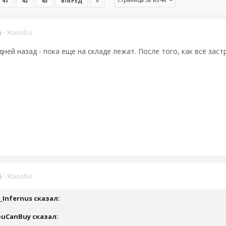
41
42
43
ВПЕРЁД
5
·
Жалоба
дней назад - пока еще на складе лежат. После того, как всё зас
5
·
Жалоба
_Infernus
сказал:
ouCanBuy
сказал: