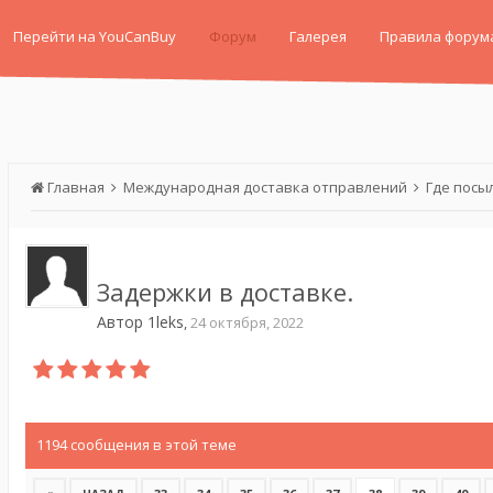
Перейти на YouCanBuy
Форум
Галерея
Правила форум
Главная
Международная доставка отправлений
Где посы
Задержки в доставке.
Автор
1leks
,
24 октября, 2022
1194 сообщения в этой теме