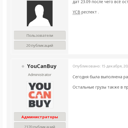
дат 23.09 после чего всё ос
YCB
респект .
Пользователи
20 публикаций
YouCanBuy
Опубликовано:
15 декабря, 20
Administrator
Сегодня была выполнена ра
Остальные грузы также в пр
Администраторы
2370 публикаций