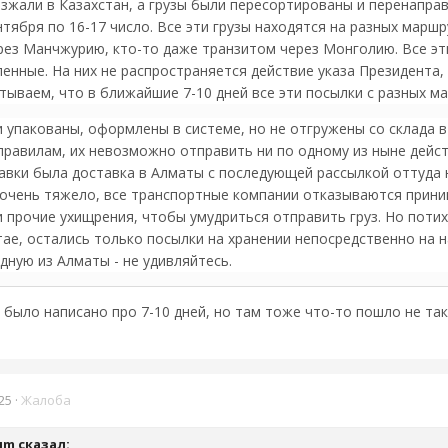
зжали в Казахстан, а грузы были пересортированы и перенапра
нтября по 16-17 число. Все эти грузы находятся на разных маршр
ерез Манчжурию, кто-то даже транзитом через Монголию. Все эт
нные. На них не распространяется действие указа Президента,
тываем, что в ближайшие 7-10 дней все эти посылки с разных 
и упакованы, оформлены в системе, но не отгружены со склада в
правилам, их невозможно отправить ни по одному из ныне дей
вки была доставка в Алматы с последующей рассылкой оттуда 
 очень тяжело, все транспортные компании отказываются принима
 прочие ухищрения, чтобы умудриться отправить груз. Но потих
тае, остались только посылки на хранении непосредственно на
дную из Алматы - не удивляйтесь.
 было написано про 7-10 дней, но там тоже что-то пошло не та
25
·
Жалоба
um
сказал: