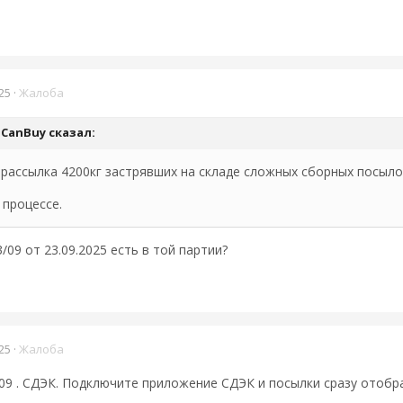
25
·
Жалоба
uCanBuy
сказал:
рассылка 4200кг застрявших на складе сложных сборных посыло
 процессе.
3/09 от 23.09.2025 есть в той партии?
25
·
Жалоба
.09 . СДЭК. Подключите приложение СДЭК и посылки сразу отоб