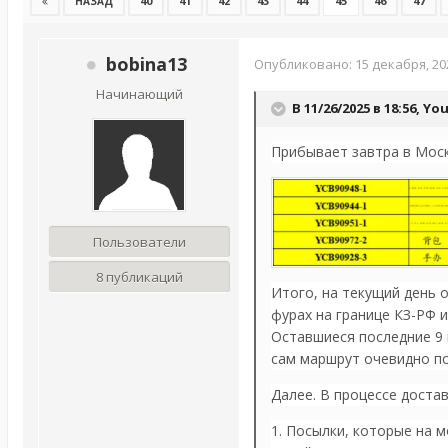
40
41
42
43
44
45
46
47
НАЗАД
bobina13
Опубликовано:
15 декабря, 20
Начинающий
В 11/26/2025 в 18:56,
Yo
Прибывает завтра в Моск
Пользователи
8 публикаций
Итого, на текущий день 
фурах на границе КЗ-РФ и
Оставшиеся последние 9 
сам маршрут очевидно п
Далее. В процессе доста
1. Посылки, которые на м