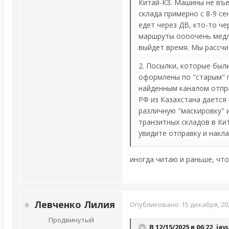
Китай-КЗ. Машины не въе
склада примерно с 8-9 се
едет через ДВ, кто-то ч
маршруты оооочень медле
выйдет время. Мы рассчи
2. Посылки, которые был
оформлены по "старым" 
найденным каналом отпра
РФ из Казахстана дается
различную "маскировку" и
транзитных складов в Ки
увидите отправку и накла
иногда читаю и раньше, что
Левченко Лилия
Опубликовано:
15 декабря, 20
Продвинутый
В 12/15/2025 в 06:22,
jav