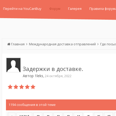
Перейти на YouCanBuy
Форум
Галерея
Правила форум
Главная
Международная доставка отправлений
Где посы
Задержки в доставке.
Автор
1leks
,
24 октября, 2022
1194 сообщения в этой теме