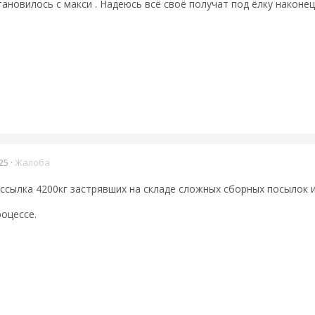
тановилось с макси . Надеюсь всё своё получат под ёлку наконец
25
·
Жалоба
ссылка 4200кг застрявших на складе сложных сборных посылок 
оцессе.