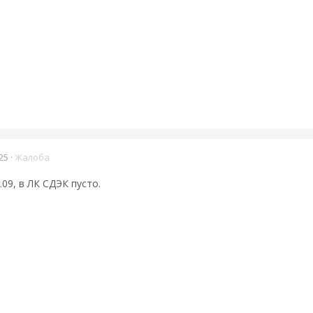
25
·
Жалоба
.09, в ЛК СДЭК пусто.