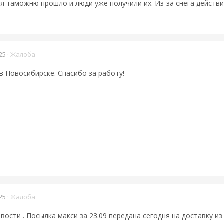
я таможню прошло и люди уже получили их. Из-за снега действ
25
·
Жалоба
 в Новосибирске. Спасибо за работу!
25
·
Жалоба
ости . Посылка макси за 23.09 передана сегодня на доставку из