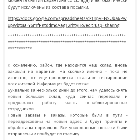
момента снятия карантина со склада) и автоматически
будут исключены из состава посылки.
https://docs.google.com/spreadsheets/d/1npVFNSUba6Pw
upWbtxia-Y6mfPKtddmdAag12rhtyHo/edit?usp=sharing
******************************************************
******************************************************
***********
К сожалению, район, где находится наш склад, вновь
закрыли на карантин. На сколько именно - пока не
известно, все еще проводится тотальное тестирование
всех жителей. Информация будет позже.
Буквально за несколько дней до этого, нам удалось снять
новый большой склад, куда сейчас переехали и
продолжают работу часть незаблокированных
сотрудников.
Новые заказы и заказы, которые были в пути -
переадресованы на новый адрес и будут приняты и
обработаны нормально. Все упакованные посылки были
отправлены и прибудут по графику.