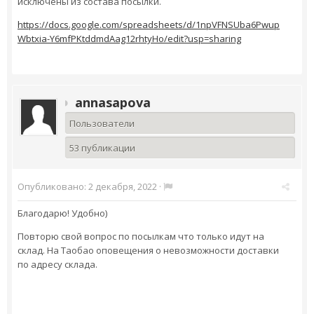
исключены из состава посылки.
https://docs.google.com/spreadsheets/d/1npVFNSUba6Pwup
Wbtxia-Y6mfPKtddmdAag12rhtyHo/edit?usp=sharing
annasapova
Пользователи
53 публикации
Опубликовано:
2 декабря, 2022
·
Благодарю! Удобно)
Повторю свой вопрос по посылкам что только идут на
склад. На Таобао оповещения о невозможности доставки
по адресу склада.