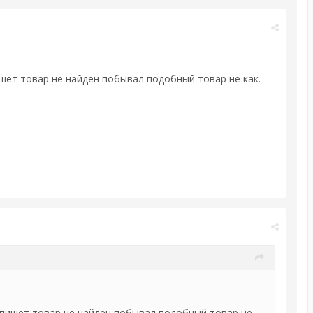
шет товар не найден побывал подобный товар не как.
 пишет товар не найден побывал подобный товар не