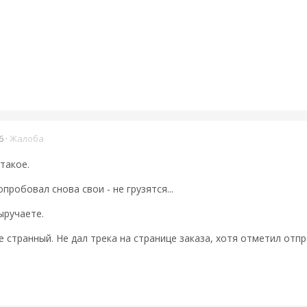
6
·
Жалоба
 такое.
пробовал снова свои - не грузятся...
ыручаете.
странный. Не дал трека на странице заказа, хотя отметил отправ