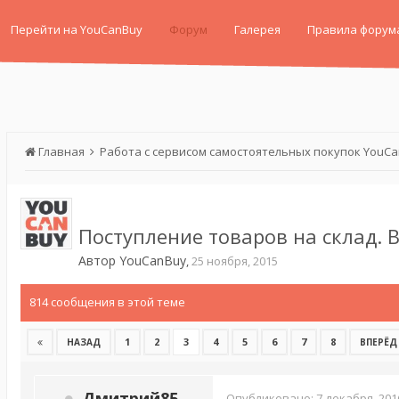
Перейти на YouCanBuy
Форум
Галерея
Правила форум
Главная
Работа с сервисом самостоятельных покупок YouC
Поступление товаров на склад.
Автор
YouCanBuy
,
25 ноября, 2015
814 сообщения в этой теме
1
2
3
4
5
6
7
8
НАЗАД
ВПЕРЁД
Дмитрий85
Опубликовано:
7 декабря, 201