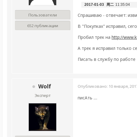
2017-01-03
周二
11:35:04
Пользователи
Спрашиваю - отвечает: изви
652 публикации
В "Покупках" исправил, сего
Пробил трек на
http://www.
А трек я исправил только се
Писать в службу по работе 
Wolf
Опубликовано:
10 января, 201
Эксперт
писАть ....