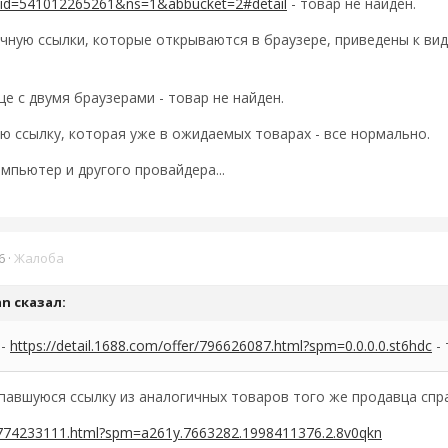
&id=541012265261&ns=1&abbucket=2#detail
- товар не найден.
чную ссылки, которые открываются в браузере, приведены к ви
е с двумя браузерами - товар не найден.
ю ссылку, которая уже в ожидаемых товарах - все нормально.
мпьютер и другого провайдера...
6
·
Жалоба
an
сказал:
 -
https://detail.1688.com/offer/796626087.html?spm=0.0.0.0.st6hdc
- 
павшуюся ссылку из аналогичных товаров того же продавца спра
er/774233111.html?spm=a261y.7663282.1998411376.2.8v0qkn