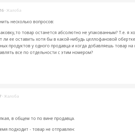
16
·
Жалоба
нить несколько вопросов:
паковку,то товар останется абсолютно не упакованным? Т.е. я х
т ли ее оставить хотя бы в какой-нибудь целлофановой обертке
зных продуктов у одного продавца и когда добавляешь товар на 
авлять все по отдельности с этим номером?
7
·
Жалоба
лкая, в общем то по вине продавца.
емя подходит - товар не отправлен: