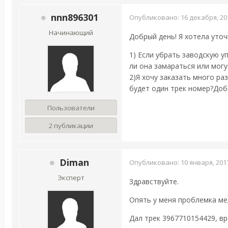
nnn896301
Опубликовано:
16 декабря, 20
Начинающий
Добрый день! Я хотела уточ
1) Если убрать заводскую у
ли она замараться или могу
2)Я хочу заказать много ра
будет один трек номер?Доб
Пользователи
2 публикации
Diman
Опубликовано:
10 января, 201
Эксперт
Здравствуйте.
Опять у меня проблемка ме
Дал трек 3967710154429, вр