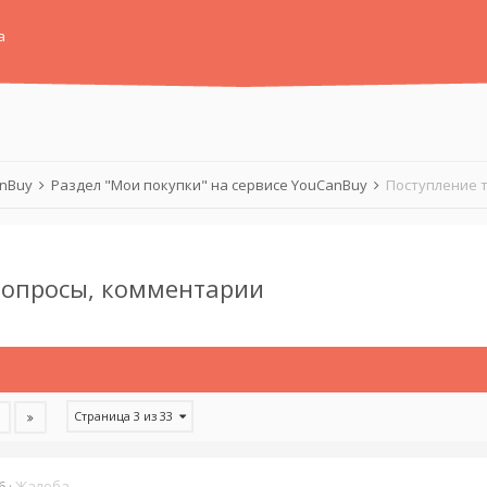
а
anBuy
Раздел "Мои покупки" на сервисе YouCanBuy
Поступление т
 Вопросы, комментарии
Страница 3 из 33
6
·
Жалоба