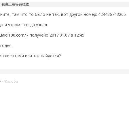
包裹正在等待揽收
ните, там что то было не так, вот другой номер: 424436743265
дня утром - когда узнал.
kuaidi100.com/
- получено 2017.01.07 в 12:45.
годня.
с клиентами или так найдется?
7
·
Жалоба