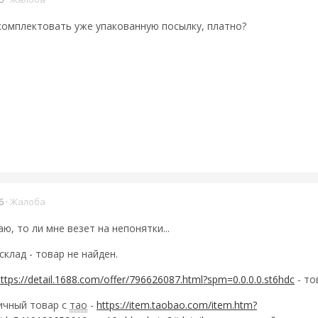
омплектовать уже упакованную посылку, платно?
6
·
Жалоба
ю, то ли мне везет на непонятки...
склад - товар не найден.
ttps://detail.1688.com/offer/796626087.html?spm=0.0.0.0.st6hdc
- то
ичный товар с
тао
-
https://item.taobao.com/item.htm?