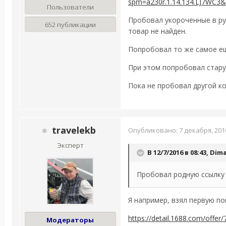
spm=a230r.1.14.134.LJ7WC3
Пользователи
Пробовал укороченные в ру
652 публикации
товар не найден.
Попробовал то же самое ещ
При этом попробовал стару
Пока не пробовал другой ко
travelekb
Опубликовано:
7 декабря, 201
Эксперт
В 12/7/2016 в 08:43,
Dim
Пробовал родную ссылку
Я например, взял первую по
https://detail.1688.com/off
Модераторы