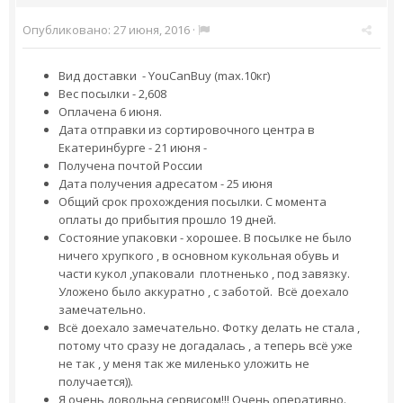
Опубликовано:
27 июня, 2016
·
Вид доставки - YouCanBuy (max.10кг)
Вес посылки - 2,608
Оплачена 6 июня.
Дата отправки из сортировочного центра в
Екатеринбурге - 21 июня -
Получена почтой России
Дата получения адресатом - 25 июня
Общий срок прохождения посылки. С момента
оплаты до прибытия прошло 19 дней.
Состояние упаковки - хорошее. В посылке не было
ничего хрупкого , в основном кукольная обувь и
части кукол ,упаковали плотненько , под завязку.
Уложено было аккуратно , с заботой. Всё доехало
замечательно.
Всё доехало замечательно. Фотку делать не стала ,
потому что сразу не догадалась , а теперь всё уже
не так , у меня так же миленько уложить не
получается)).
Я очень довольна сервисом!!! Очень оперативно.