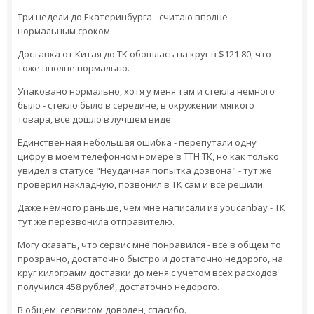
Три недели до Екатеринбурга - считаю вполне
нормальным сроком.
Доставка от Китая до ТК обошлась на круг в $121.80, что
тоже вполне нормально.
Упаковано нормально, хотя у меня там и стекла немного
было - стекло было в середине, в окружении мягкого
товара, все дошло в лучшем виде.
Единственная небольшая ошибка - перепутали одну
цифру в моем телефонном номере в ТТН ТК, но как только
увидел в статусе "Неудачная попытка дозвона" - тут же
проверил накладную, позвонил в ТК сам и все решили.
Даже немного раньше, чем мне написали из youcanbay - ТК
тут же перезвонила отправителю.
Могу сказать, что сервис мне понравился - все в общем то
прозрачно, достаточно быстро и достаточно недорого, на
круг килограмм доставки до меня с учетом всех расходов
получился 458 рублей, достаточно недорого.
В общем, сервисом доволен, спасибо.