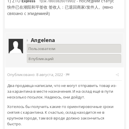
1) ZTO
- последний статус
трэк 78603826019902
Express
快件已在潮阳和平签收 签收人：已退回商家/发件人。(явно
связано с эпидемией)
Angelena
Пользователи
8 публикаций
Опубликовано:
8 августа, 2022
·
Два продавца написали, что не могут отправить товар из-
за карантина в месте назначения. И на склад ещё в пути
несколько посылок. Надеюсь, они дойдут.
Хотелось бы получить какие-то ориентировочные сроки
снятия с карантина. К счастью, склад находится не в
крупном городе, там всё вроде должно закончиться
быстро.