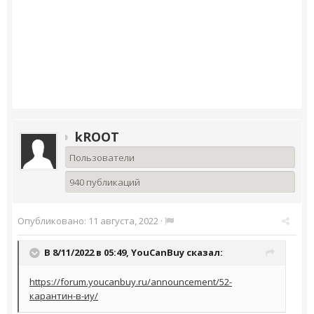
kROOT
Пользователи
940 публикаций
Опубликовано:
11 августа, 2022
·
В 8/11/2022 в 05:49,
YouCanBuy
сказал:
https://forum.youcanbuy.ru/announcement/52-
карантин-в-иу/