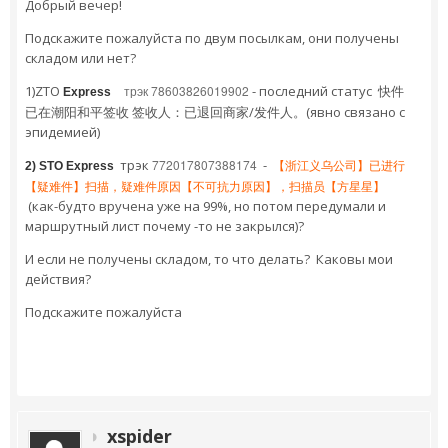
Добрый вечер!
Подскажите пожалуйста по двум посылкам, они получены
складом или нет?
1)ZTO
трэк 78603826019902
- последний статус 快件
Express
已在潮阳和平签收 签收人：已退回商家/发件人。(явно связано с
эпидемией)
трэк
772017807388174
-
【浙江义乌公司】已进行
2) STO Express
【疑难件】扫描，疑难件原因【不可抗力原因】，扫描员【方星星】
(как-будто вручена уже на 99%, но потом передумали и
маршрутный лист почему -то не закрылся)?
И если не получены складом, то что делать? Каковы мои
действия?
Подскажите пожалуйста
xspider