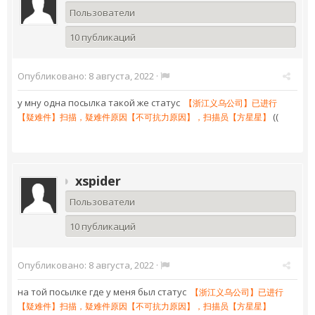
Пользователи
10 публикаций
Опубликовано:
8 августа, 2022
·
у мну одна посылка такой же статус
【浙江义乌公司】已进行
【疑难件】扫描，疑难件原因【不可抗力原因】，扫描员【方星星】
((
xspider
Пользователи
10 публикаций
Опубликовано:
8 августа, 2022
·
на той посылке где у меня был статус
【浙江义乌公司】已进行
【疑难件】扫描，疑难件原因【不可抗力原因】，扫描员【方星星】