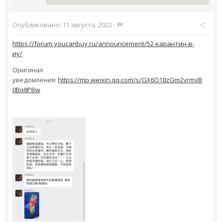
Опубликовано:
11 августа, 2022
·
https://forum.youcanbuy.ru/announcement/52-карантин-в-
иу/
Оригинал
уведомления:
https://mp.weixin.qq.com/s/GX6O18zGm2vrmxB
0Bq8PBw