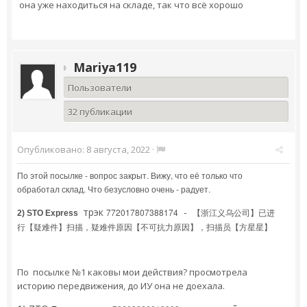
она уже находиться на складе, так что всё хорошо
Mariya119
Пользователи
32 публикации
Опубликовано:
8 августа, 2022
·
По этой посылке - вопрос закрыт. Вижу, что её только что
обработал склад. Что безусловно очень - радует.
трэк
-
772017807388174
【浙江义乌公司】已进
2) STO Express
行【疑难件】扫描，疑难件原因【不可抗力原因】，扫描员【方星星】
По посылке №1 каковы мои действия? просмотрела
историю передвижения, до ИУ она не доехала.