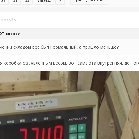
31
32
33
ВПЕРЁД
·
Жалоба
OT
сказал:
чении складом вес был нормальный, а пришло меньше?
коробка с заявленным весом, вот сама эта внутренняя, до того