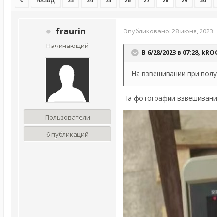
23
24
25
26
27
28
29
30
НАЗАД
fraurin
Опубликовано:
28 июня, 2023
Начинающий
В 6/28/2023 в 07:28,
kRO
На взвешивании при полу
На фотографии взвешивания 
Пользователи
6 публикаций