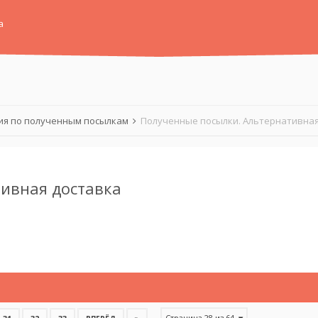
а
я по полученным посылкам
Полученные посылки. Альтернативная
ивная доставка
Страница 28 из 64