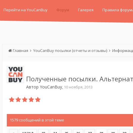
Перейти на YouCanBuy
Форум
Галерея
Правила форум
Главная
YouCanBuy посылки (отчеты и отзывы)
Информаци
Полученные посылки. Альтернат
Автор
YouCanBuy
,
10 ноября, 2013
1579 сообщений в этой теме