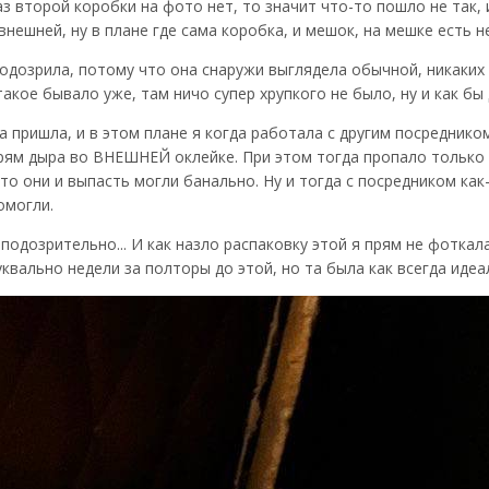
аз второй коробки на фото нет, то значит что-то пошло не так,
нешней, ну в плане где сама коробка, и мешок, на мешке есть 
подозрила, потому что она снаружи выглядела обычной, никаки
такое бывало уже, там ничо супер хрупкого не было, ну и как б
а пришла, и в этом плане я когда работала с другим посредником
прям дыра во ВНЕШНЕЙ оклейке. При этом тогда пропало только д
то они и выпасть могли банально. Ну и тогда с посредником как-
омогли.
 подозрительно... И как назло распаковку этой я прям не фоткал
квально недели за полторы до этой, но та была как всегда идеал