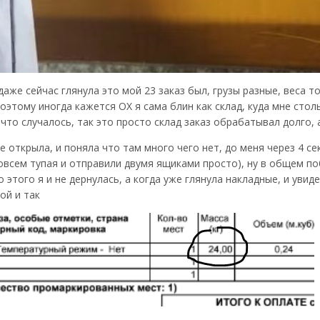
даже сейчас глянула это мой 23 заказ был, грузы разные, веса т
оэтому иногда кажется ОХ я сама блин как склад, куда мне стольк
то случалось, так это просто склад заказ обрабатывал долго, 
е открыла, и поняла что там много чего нет, до меня через 4 се
овсем тупая и отправили двумя ящиками просто), ну в общем по
до этого я и не дернулась, а когда уже глянула накладные, и ув
ой и так