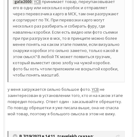
YCB
принимает товар, переупаковывает
gala2000
его в одну или несколько коробок и отправляет
через перевозчика карго в МСК, там они разгружают
и сортируют по ТК. При перевозки карго могут
несколько раз разбирать и собирать фуру, где
навалены коробки. Если есть видео или фото съемки
при при разгрузке в мск, то в принципе можно более
менее понять на каком этапе помяли, если визуально
снаружи коробки это сильно заметно, только какой в
этом смысл? В любой ТК может появиться грузчик,
который выместит свою злобу на чужой коробке.
фото бы хоть чтоли приложили не вскрытой коробки,
чтобы понять масштаб.
у меня загружается сильно большое фото.
YCB
не
заинтересован в установлении того, кто и на каком этапе
повредил посылку. Ответ один - заказывайте обрешетку.
По поводу обрешетки я уже писала выше, она не спасла
мой товар, поэтому я большого смысла в этом не вижу.
В 7/19/2023 в 14:11,
travelekb
сказал: