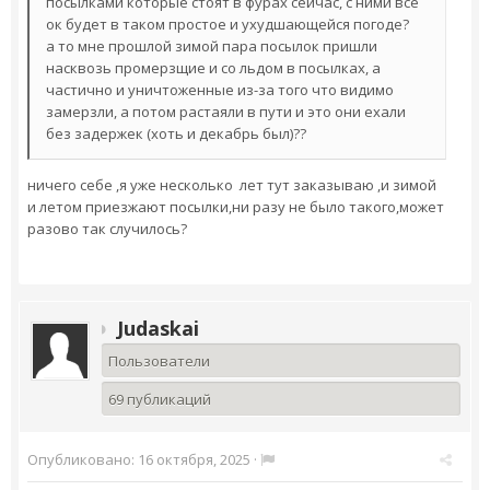
посылками которые стоят в фурах сейчас, с ними все
ок будет в таком простое и ухудшающейся погоде?
а то мне прошлой зимой пара посылок пришли
насквозь промерзщие и со льдом в посылках, а
частично и уничтоженные из-за того что видимо
замерзли, а потом растаяли в пути и это они ехали
без задержек (хоть и декабрь был)??
ничего себе ,я уже несколько лет тут заказываю ,и зимой
и летом приезжают посылки,ни разу не было такого,может
разово так случилось?
Judaskai
Пользователи
69 публикаций
Опубликовано:
16 октября, 2025
·