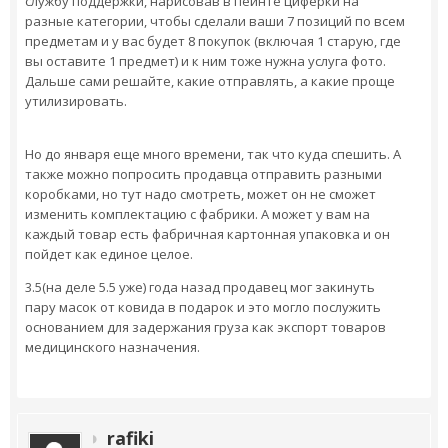
службу поддержки, нарисовав в пеинте циферки на
разные категории, чтобы сделали ваши 7 позиций по всем
предметам и у вас будет 8 покупок (включая 1 старую, где
вы оставите 1 предмет) и к ним тоже нужна услуга фото.
Дальше сами решайте, какие отправлять, а какие проще
утилизировать.
Но до января еще много времени, так что куда спешить. А
также можно попросить продавца отправить разными
коробками, но тут надо смотреть, может он не сможет
изменить комплектацию с фабрики. А может у вам на
каждый товар есть фабричная картонная упаковка и он
пойдет как единое целое.
3.5(на деле 5.5 уже) года назад продавец мог закинуть
пару масок от ковида в подарок и это могло послужить
основанием для задержания груза как экспорт товаров
медицинского назначения.
rafiki