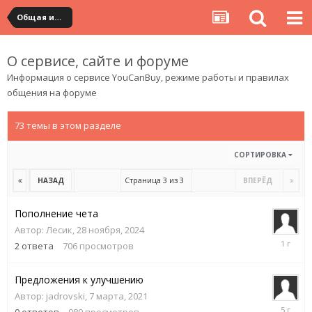
Общая информация
О сервисе, сайте и форуме
Информация о сервисе
YouCanBuy
, режиме работы и правилах
общения на
форуме
73 темы в этом разделе
СОРТИРОВКА
Страница 3 из 3
НАЗАД
ВПЕРЁД
Пополнение чета
Автор:
Лесик
,
28 ноября, 2024
28
2
ответа
706
просмотров
ноября,
2024
Предложения к улучшению
Автор:
jadrovski
,
7 марта, 2021
7