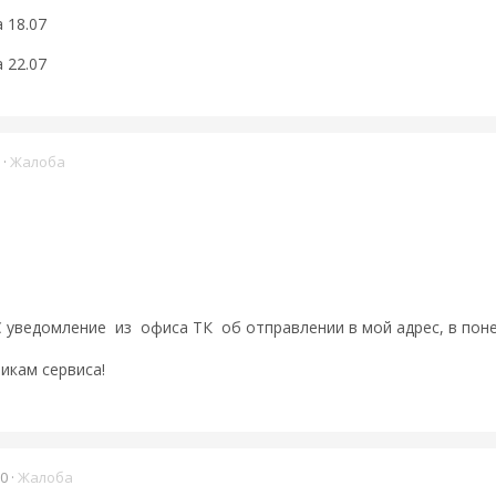
 18.07
 22.07
·
Жалоба
уведомление из офиса ТК об отправлении в мой адрес, в поне
кам сервиса!
20
·
Жалоба