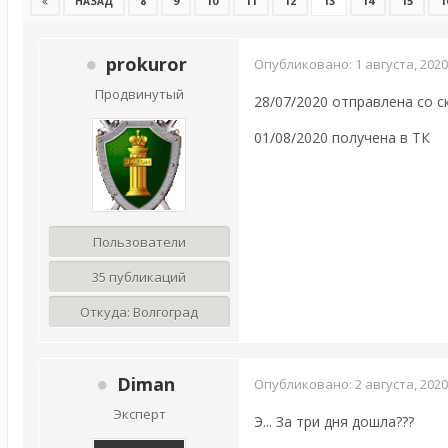
8
9
10
11
12
13
14
15
1
НАЗАД
prokuror
Опубликовано:
1 августа, 2020
Продвинутый
28/07/2020 отправлена со 
01/08/2020 получена в ТК
Пользователи
35 публикаций
Откуда:
Волгоград
Diman
Опубликовано:
2 августа, 2020
Эксперт
Э... За три дня дошла???