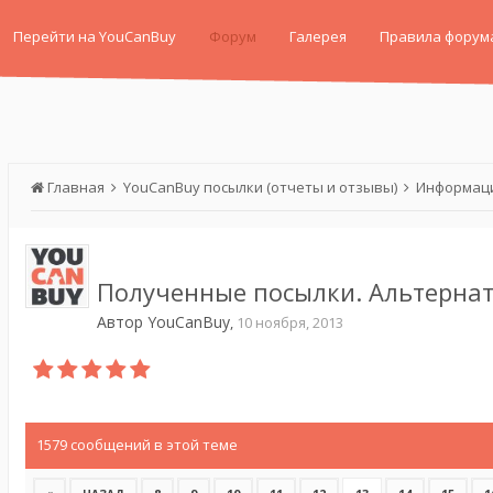
Перейти на YouCanBuy
Форум
Галерея
Правила форум
Главная
YouCanBuy посылки (отчеты и отзывы)
Информаци
Полученные посылки. Альтернат
Автор
YouCanBuy
,
10 ноября, 2013
1579 сообщений в этой теме