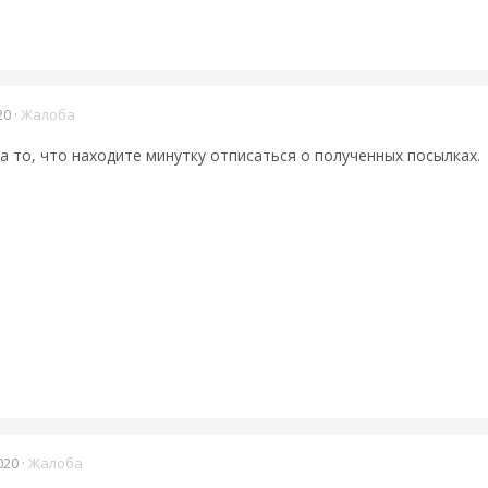
20
·
Жалоба
о, что находите минутку отписаться о полученных посылках.
020
·
Жалоба