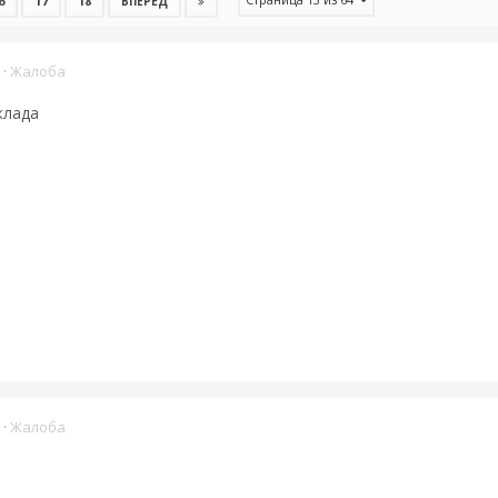
6
17
18
ВПЕРЁД
·
Жалоба
склада
·
Жалоба