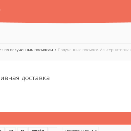
а
я по полученным посылкам
Полученные посылки. Альтернативная
ивная доставка
Страница 13 из 64