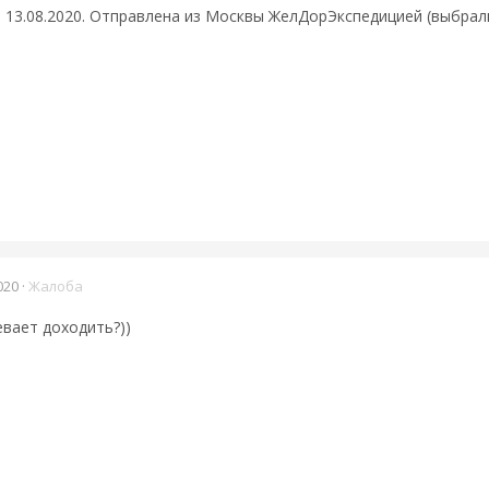
а
13.08.2020. Отправлена из Москвы ЖелДорЭкспедицией (выбрал
020
·
Жалоба
певает доходить?))