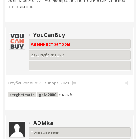
20 января 2021. Из Екб добиралась Почтой России. Спасибо,
все отлично.
YouCanBuy
Администраторы
2372 публикации
Опубликовано:
20 января, 2021
·
спасибо!
sergheimoto
gala2000
ADMka
Пользователи