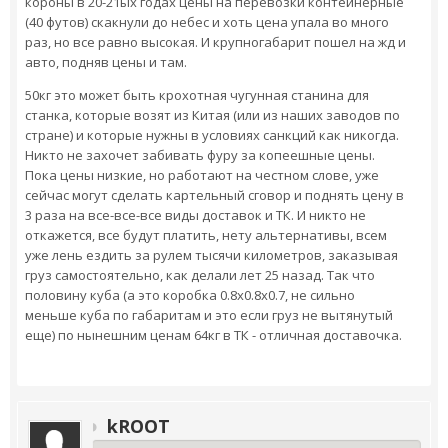
короны в 20-21ых годах цены на перевозки контейнерные
(40 футов) скакнули до небес и хоть цена упала во много
раз, но все равно высокая. И крупногабарит пошел на жд и
авто, подняв цены и там.
50кг это может быть крохотная чугунная станина для
станка, которые возят из Китая (или из наших заводов по
стране) и которые нужны в условиях санкций как никогда.
Никто не захочет забивать фуру за копеешные цены.
Пока цены низкие, но работают на честном слове, уже
сейчас могут сделать картельный сговор и поднять цену в
3 раза на все-все-все виды доставок и ТК. И никто не
откажется, все будут платить, нету альтернативы, всем
уже лень ездить за рулем тысячи километров, заказывая
груз самостоятельно, как делали лет 25 назад. Так что
половину куба (а это коробка 0.8х0.8х0.7, не сильно
меньше куба по габаритам и это если груз не вытянутый
еще) по нынешним ценам 64кг в ТК - отличная доставочка.
kROOT