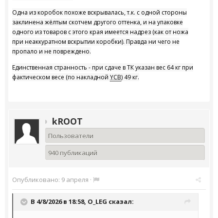
Одна из коробок похоже вскрывалась, т.к. с одной стороны
заклинена жёлтым скотчем другого оттенка, и на упаковке
одного из товаров с этого края имеется надрез (как от ножа
при неаккуратном вскрытии коробки). Правда ни чего не
пропало и не повреждено.
Единственная странность - при сдаче в ТК указан вес 64 кг при
фактическом весе (по накладной
YCB
) 49 кг.
kROOT
Пользователи
940 публикаций
Опубликовано:
9 апреля
·
В 4/8/2026 в 18:58,
O_LEG
сказал: