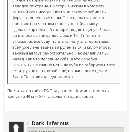
станка, которые возят из Китая (или из наших
заводов по стране) и которые нужны в условиях
санкций как никогда. Никто не захочет забивать
фуру за копеешные цены. Пока цены низкие, но
работают на честном слове, уже сейчас могут
сделать картельный сговор и поднять цену в 3 раза
на все-все-все виды доставок и ТК. И никто не
откажется, все будут платить, нету альтернативы,
всем уже лень ездить за рулем тысячи километров,
заказывая груз самостоятельно, как делали лет 25
назад. Так что половину куба (а это коробка
0.8х0.8х0.7, не сильно меньше куба по габаритам и это
если груз не вытянутый еще) по нынешним ценам
64кг в ТК - отличная доставочка.
Посчитал на сайте ТК. При данном объеме стоимость
доставки 49 кг и 64 кг абсолютно одинаковая.
Dark_Infernus