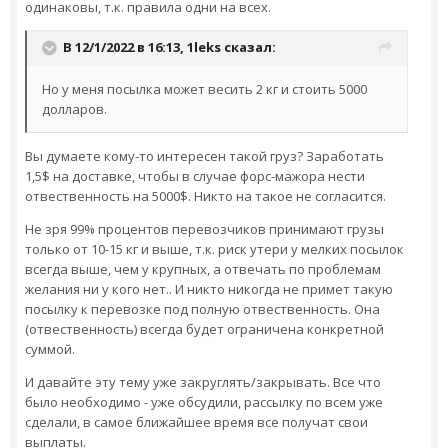
одинаковы, т.к. правила одни на всех.
В 12/1/2022 в 16:13,
1leks
сказал:
Но у меня посылка может весить 2 кг и стоить 5000
долларов.
Вы думаете кому-то интересен такой груз? Заработать
1,5$ на доставке, чтобы в случае форс-мажора нести
отвественность на 5000$. Никто на такое не согласится.
Не зря 99% процентов перевозчиков принимают грузы
только от 10-15 кг и выше, т.к. риск утери у мелких посылок
всегда выше, чем у крупных, а отвечать по проблемам
желания ни у кого нет.. И никто никогда не примет такую
посылку к перевозке под полную отвественность. Она
(отвественность) всегда будет ограничена конкретной
суммой.
И давайте эту тему уже закруглять/закрывать. Все что
было необходимо - уже обсудили, рассылку по всем уже
сделали, в самое ближайшее время все получат свои
выплаты.