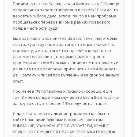
Причем тут степи Казахстана и Киргизстана? Юрлицо
перевозчика зарегистрировано в степях? Если да, то
вероятно гиблое дело, если в РФ, то в чем проблема
пообщаться с перевозчиком в рамках правового
поля, в частности суда?
Еще раз, как стало понятно из этой темы, некоторые
не страхуют груз не из-за того, что жалко копеек на
страховку, а из-за того что надо либо колдовать с
дополнительными кг, например, или же просто
привезли до этого 5 посылок, ничего не потерялось и
решили что-то подороже притащить. Сами виноваты,
да. Поэтому и писал про купленный за свои же деньги
опыт.
Про менее 1% потерянных посылок - хорошо, если
так. В моем конкретном случае это была 8-ая посылка
за год, то есть это более 10% получается, так то.
И да, я бы на месте администрации указал бы на
сайте большими буквами и жирным шрифтом:
ВНИМАНИЕ, УВАЖАЕМЫЕ ПОЛЬЗОВАТЕЛИ, КРАЙНЕ
РЕДКО, НО СЛУЧАЮТСЯ СЛУЧАИ ПРОПАЖИ ПОСЫЛОК,