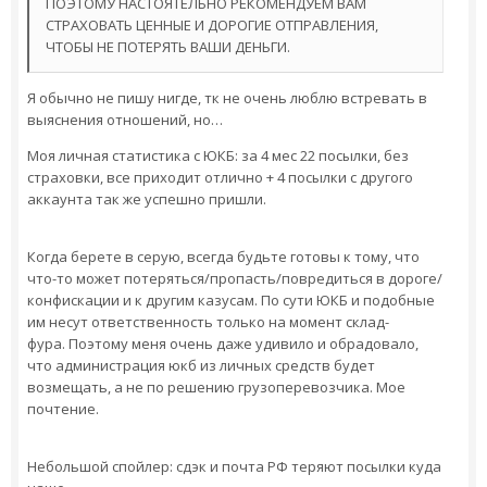
ПОЭТОМУ НАСТОЯТЕЛЬНО РЕКОМЕНДУЕМ ВАМ
СТРАХОВАТЬ ЦЕННЫЕ И ДОРОГИЕ ОТПРАВЛЕНИЯ,
ЧТОБЫ НЕ ПОТЕРЯТЬ ВАШИ ДЕНЬГИ.
Я обычно не пишу нигде, тк не очень люблю встревать в
выяснения отношений, но…
Моя личная статистика с ЮКБ: за 4 мес 22 посылки, без
страховки, все приходит отлично + 4 посылки с другого
аккаунта так же успешно пришли.
Когда берете в серую, всегда будьте готовы к тому, что
что-то может потеряться/пропасть/повредиться в дороге/
конфискации и к другим казусам. По сути ЮКБ и подобные
им несут ответственность только на момент склад-
фура. Поэтому меня очень даже удивило и обрадовало,
что администрация юкб из личных средств будет
возмещать, а не по решению грузоперевозчика. Мое
почтение.
Небольшой спойлер: сдэк и почта РФ теряют посылки куда