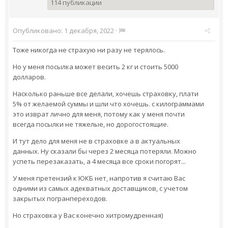
114 публикации
Опубликовано:
1 декабря, 2022
·
Тоже никогда не страхую ни разу не терялось.
Но у меня посылка может весить 2 кг и стоить 5000
долларов.
Насколько раньше все делали, хочешь страховку, плати
5% от желаемой суммы и шли что хочешь. с килограммами
это изврат лично для меня, потому как у меня почти
всегда посылки не тяжелые, но дорогостоящие.
И тут дело для меня не в страховке а в актуальных
данных. Ну сказали бы через 2 месяца потеряли. Можно
успеть перезаказать, а 4 месяца все сроки погорят...
У меня претензий к ЮКБ нет, напротив я считаю Вас
одними из самых адекватных доставщиков, с учетом
закрытых погранпереходов.
Но страховка у Вас конечно хитромудренная)