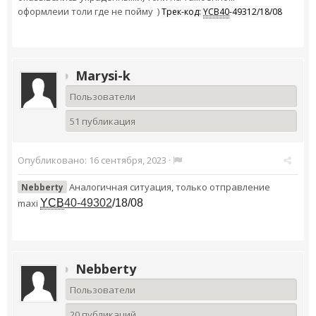
оформлеии толи где не пойму )
Трек-код:
YCB40
-49312/18/08
Marysi-k
Пользователи
51 публикация
Опубликовано:
16 сентября, 2023
·
Аналогичная ситуация, только отправление
Nebberty
maxi
YCB
40-49302
/18/08
Nebberty
Пользователи
20 публикаций