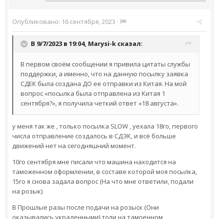
Опубликовано:
16 сентября, 2023
·
В 9/7/2023 в 19:04,
Marysi-k
сказал:
В первом своём сообщении я привила цитаты службы
поддержки, а именно, что на данную посылку заявка
СДЕК была создана ДО ее отправки из Китая. На мой
вопрос «посылка была отправлена из Китая 1
сентября?», я получила четкий ответ «18 августа».
у меня так же , только посылка SLOW , уехала 18го, первого
числа отправление создалось в СДЭК, и всё больше
движений нет на сегодняшний момент.
10го сентября мне писали что машина находится на
таможенном оформлении, в составе которой моя посылка,
15го я снова задала вопрос (На что мне ответили, подали
на розык)
В Прошлые разы после подачи на розыск (Они
оказывались украденными) толи на тамоенном