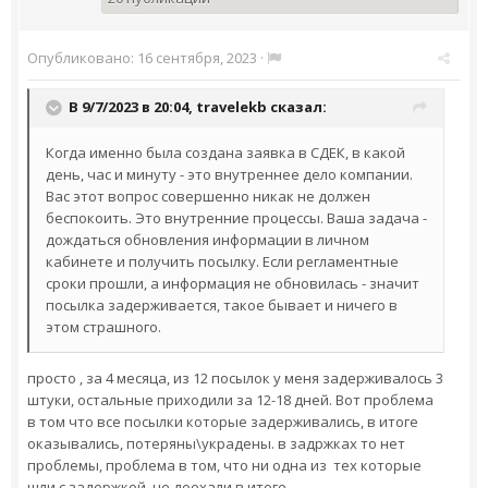
Опубликовано:
16 сентября, 2023
·
В 9/7/2023 в 20:04,
travelekb
сказал:
Когда именно была создана заявка в СДЕК, в какой
день, час и минуту - это внутреннее дело компании.
Вас этот вопрос совершенно никак не должен
беспокоить. Это внутренние процессы. Ваша задача -
дождаться обновления информации в личном
кабинете и получить посылку. Если регламентные
сроки прошли, а информация не обновилась - значит
посылка задерживается, такое бывает и ничего в
этом страшного.
просто , за 4 месяца, из 12 посылок у меня задерживалось 3
штуки, остальные приходили за 12-18 дней. Вот проблема
в том что все посылки которые задерживались, в итоге
оказывались, потеряны\украдены. в задржках то нет
проблемы, проблема в том, что ни одна из тех которые
шли с задержкой, не доехали в итоге..