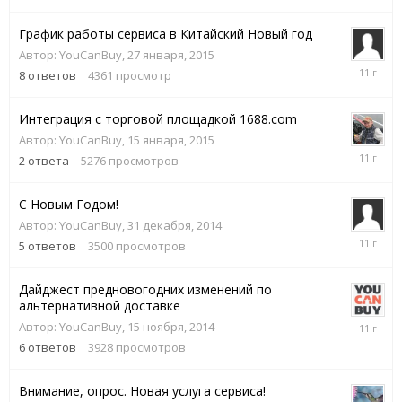
2015
График работы сервиса в Китайский Новый год
Автор:
YouCanBuy
,
27 января, 2015
9
8
ответов
4361
просмотр
февраля,
2015
Интеграция с торговой площадкой 1688.com
Автор:
YouCanBuy
,
15 января, 2015
25
2
ответа
5276
просмотров
мая,
2015
С Новым Годом!
Автор:
YouCanBuy
,
31 декабря, 2014
31
5
ответов
3500
просмотров
декабря,
2014
Дайджест предновогодних изменений по
альтернативной доставке
15
Автор:
YouCanBuy
,
15 ноября, 2014
ноября,
6
ответов
3928
просмотров
2014
Внимание, опрос. Новая услуга сервиса!