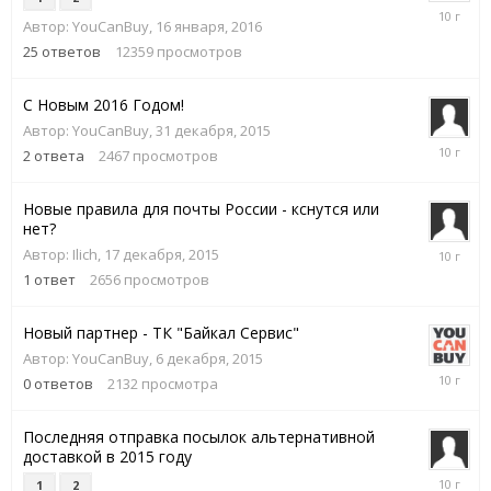
27
Автор:
YouCanBuy
,
16 января, 2016
января,
2016
25
ответов
12359
просмотров
С Новым 2016 Годом!
Автор:
YouCanBuy
,
31 декабря, 2015
4
2
ответа
2467
просмотров
января,
2016
Новые правила для почты России - кснутся или
нет?
17
Автор:
Ilich
,
17 декабря, 2015
декабря,
1
ответ
2656
просмотров
2015
Новый партнер - ТК "Байкал Сервис"
Автор:
YouCanBuy
,
6 декабря, 2015
6
0
ответов
2132
просмотра
декабря,
2015
Последняя отправка посылок альтернативной
доставкой в 2015 году
11
1
2