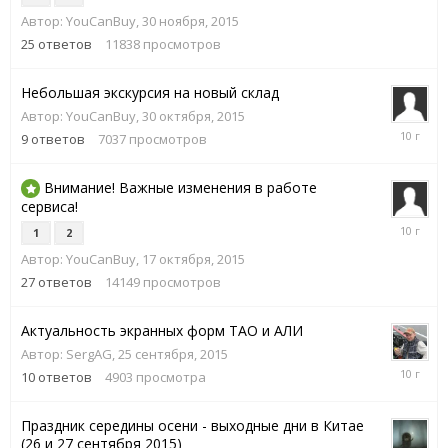
января,
Автор:
YouCanBuy
,
30 ноября, 2015
2016
25
ответов
11838
просмотров
Небольшая экскурсия на новый склад
Автор:
YouCanBuy
,
30 октября, 2015
14
9
ответов
7037
просмотров
ноября,
2015
Внимание! Важные изменения в работе
сервиса!
30
1
2
октября,
Автор:
YouCanBuy
,
17 октября, 2015
2015
27
ответов
14149
просмотров
Актуальность экранных форм ТАО и АЛИ
Автор:
SergAG
,
25 сентября, 2015
10
10
ответов
4903
просмотра
ноября,
2015
Праздник середины осени - выходные дни в Китае
(26 и 27 сентября 2015)