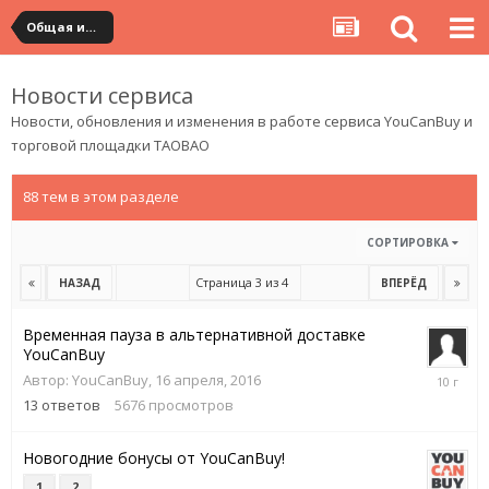
Общая информация
Новости сервиса
Новости, обновления и изменения в работе сервиса
YouCanBuy
и
торговой площадки TAOBAO
88 тем в этом разделе
СОРТИРОВКА
Страница 3 из 4
НАЗАД
ВПЕРЁД
Временная пауза в альтернативной доставке
YouCanBuy
5
Автор:
YouCanBuy
,
16 апреля, 2016
мая,
13
ответов
5676
просмотров
2016
Новогодние бонусы от YouCanBuy!
1
2