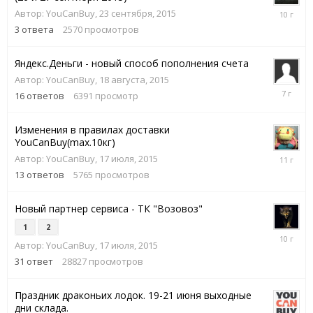
28
Автор:
YouCanBuy
,
23 сентября, 2015
сентября
3
ответа
2570
просмотров
2015
Яндекс.Деньги - новый способ пополнения счета
Автор:
YouCanBuy
,
18 августа, 2015
28
16
ответов
6391
просмотр
февраля,
2019
Изменения в правилах доставки
YouCanBuy(max.10кг)
22
Автор:
YouCanBuy
,
17 июля, 2015
июля,
13
ответов
5765
просмотров
2015
Новый партнер сервиса - ТК "Возовоз"
1
2
25
Автор:
YouCanBuy
,
17 июля, 2015
марта,
2016
31
ответ
28827
просмотров
Праздник драконьих лодок. 19-21 июня выходные
дни склада.