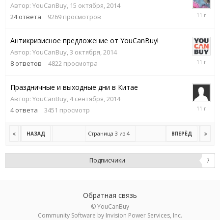
Автор:
YouCanBuy
,
15 октября, 2014
13
24
ответа
9269
просмотров
июня,
2015
Антикризисное предложение от YouCanBuy!
Автор:
YouCanBuy
,
3 октября, 2014
8
8
ответов
4822
просмотра
ноября,
2014
Праздничные и выходные дни в Китае
Автор:
YouCanBuy
,
4 сентября, 2014
30
4
ответа
3451
просмотр
сентября
2014
Страница 3 из 4
НАЗАД
ВПЕРЁД
Подписчики
7
Обратная связь
© YouCanBuy
Community Software by Invision Power Services, Inc.