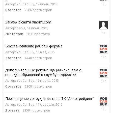
17
Автор:
YouCanBuy
,
17 июня, 2015
июня,
0
ответов
2986
просмотров
2015
Заказы с сайта Xiaomi.com
Автор:
babis
,
14 июня, 2015
28
20
ответов
8631
просмотр
августа,
2017
Восстановление работы форума
Автор:
YouCanBuy
,
18 мая, 2015
26
7
ответов
4448
просмотров
мая,
2015
Дополнительные рекомендации клиентам о
порядке обращений в службу поддержки
16
Автор:
YouCanBuy
,
16 марта, 2015
марта,
0
ответов
2308
просмотров
2015
Прекращение сотрудничества с ТК "Автотрейдинг"
Автор:
YouCanBuy
,
11 февраля, 2015
16
2
ответа
3259
просмотров
февраля,