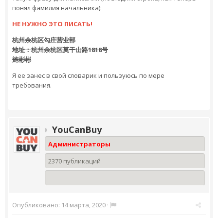
понял фамилия начальника):
НЕ НУЖНО ЭТО ПИСАТЬ!
杭州余杭区勾庄营业部
地址：杭州余杭区莫干山路1818号
施彬彬
Я ее занес в свой словарик и пользуюсь по мере
требования.
YouCanBuy
Администраторы
2370 публикаций
Опубликовано:
14 марта, 2020
·