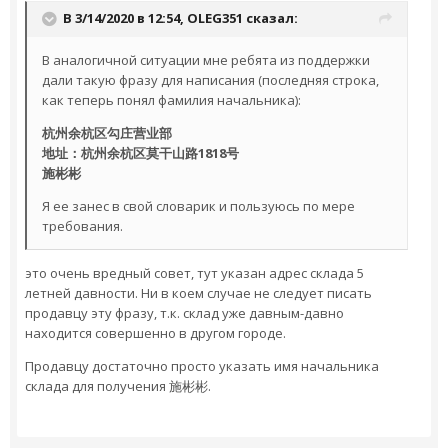
В 3/14/2020 в 12:54,
OLEG351
сказал:
В аналогичной ситуации мне ребята из поддержки
дали такую фразу для написания (последняя строка,
как теперь понял фамилия начальника):
杭州余杭区勾庄营业部
地址：杭州余杭区莫干山路1818号
施彬彬
Я ее занес в свой словарик и пользуюсь по мере
требования.
это очень вредный совет, тут указан адрес склада 5
летней давности. Ни в коем случае не следует писать
продавцу эту фразу, т.к. склад уже давным-давно
находится совершенно в другом городе.
Продавцу достаточно просто указать имя начальника
склада для получения 施彬彬.