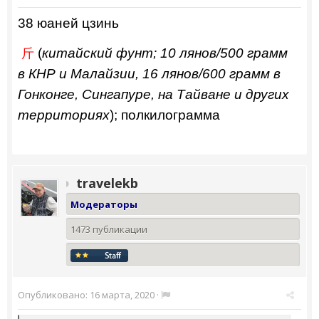
38 юаней цзинь
(
китайский фунт; 10 лянов/500 грамм
斤
в КНР и Малайзии, 16 лянов/600 грамм в
Гонконге, Сингапуре, на Тайване и других
территориях
); полкилограмма
travelekb
Модераторы
1473 публикации
Опубликовано:
16 марта, 2020
·